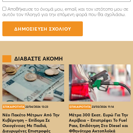
Αποθήκευσε το όνομά μου, email, και τον ιστότοπο μου σε
αυτόν τον πλοηγό για την επόμενη φορά που θα σχολιάσω.
ΔΙΑΒΑΣΤΕ ΑΚΟΜΗ
ΕΠΙΚΑΙΡΟΤΗΤΑ
22/04/2026 13:23
ΕΠΙΚΑΙΡΟΤΗΤΑ
23/03/2026 11:14
Νέο Πακέτο Μέτρων Από Την
Μέτρα 300 Εκατ. Ευρώ Για Την
Κυβέρνηση – Επίδομα Σε
Ακρίβεια – Επιστρέφει Το Fuel
Οικογένειες Με Παιδιά,
Pass, Επιδότηση Στο Diesel και
Διευρυμένες Επιστροφές
Φθηνότερα Ακτοπλοϊκά