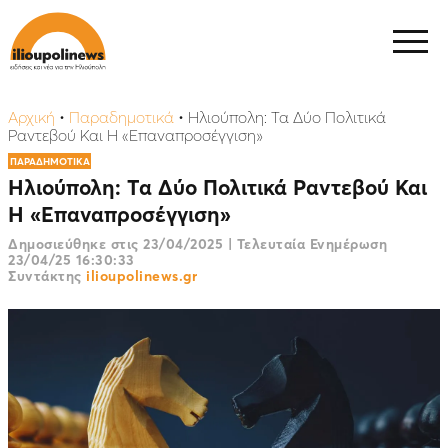
Αρχική
•
Παραδημοτικά
•
Ηλιούπολη: Τα Δύο Πολιτικά
Ραντεβού Και Η «Επαναπροσέγγιση»
ΠΑΡΑΔΗΜΟΤΙΚΑ
Ηλιούπολη: Τα Δύο Πολιτικά Ραντεβού Και
Η «Επαναπροσέγγιση»
Δημοσιεύθηκε στις
23/04/2025
|
Τελευταία Ενημέρωση
23/04/25 16:30:33
Συντάκτης
ilioupolinews.gr