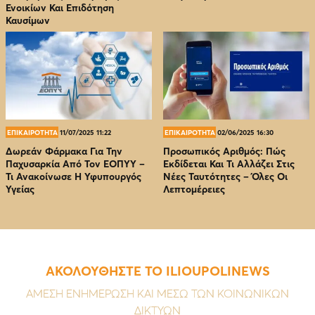
Ενοικίων Και Επιδότηση
Καυσίμων
ΕΠΙΚΑΙΡΟΤΗΤΑ
11/07/2025 11:22
ΕΠΙΚΑΙΡΟΤΗΤΑ
02/06/2025 16:30
Δωρεάν Φάρμακα Για Την
Προσωπικός Αριθμός: Πώς
Παχυσαρκία Από Τον EOΠΥΥ –
Εκδίδεται Και Τι Αλλάζει Στις
Τι Ανακοίνωσε Η Υφυπουργός
Νέες Ταυτότητες – Όλες Οι
Υγείας
Λεπτομέρειες
ΑΚΟΛΟΥΘΗΣΤΕ ΤΟ ILIOUPOLINEWS
ΑΜΕΣΗ ΕΝΗΜΕΡΩΣΗ ΚΑΙ ΜΕΣΩ ΤΩΝ ΚΟΙΝΩΝΙΚΩΝ
ΔΙΚΤΥΩΝ