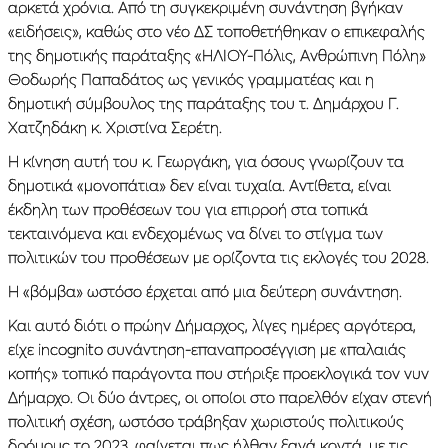
αρκετά χρόνια. Από τη συγκεκριμένη συνάντηση βγήκαν
«ειδήσεις», καθώς στο νέο ΔΣ τοποθετήθηκαν ο επικεφαλής
της δημοτικής παράταξης «ΗΛΙΟΥ-Πόλις, Ανθρώπινη Πόλη»
Θοδωρής Παπαδάτος ως γενικός γραμματέας και η
δημοτική σύμβουλος της παράταξης του τ. Δημάρχου Γ.
Χατζηδάκη κ. Χριστίνα Σερέτη.
Η κίνηση αυτή του κ. Γεωργάκη, για όσους γνωρίζουν τα
δημοτικά «μονοπάτια» δεν είναι τυχαία. Αντίθετα, είναι
έκδηλη των προθέσεων του για επιρροή στα τοπικά
τεκταινόμενα και ενδεχομένως να δίνει το στίγμα των
πολιτικών του προθέσεων με ορίζοντα τις εκλογές του 2028.
Η «βόμβα» ωστόσο έρχεται από μια δεύτερη συνάντηση.
Και αυτό διότι ο πρώην Δήμαρχος, λίγες ημέρες αργότερα,
είχε incognito συνάντηση-επαναπροσέγγιση με «παλαιάς
κοπής» τοπικό παράγοντα που στήριξε προεκλογικά τον νυν
Δήμαρχο. Οι δύο άντρες, οι οποίοι στο παρελθόν είχαν στενή
πολιτική σχέση, ωστόσο τράβηξαν χωριστούς πολιτικούς
δρόμους το 2023, φαίνεται πως ήλθαν ξανά κοντά, με τις