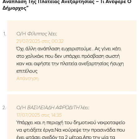
Ανάπλαση Της Πλατείας Ανεξαρτησίας – Τι Ανέφερε Ο
Δήμαρχος
”
Ο/Η
Φίλιππος
λέει:
21/07/2025 στις 00:32
Όχι άλλη ανάπλαση ευχαριστούμε . Ας γίνει κάτι
στο χαλικάκι που δεν υπάρχει πρόσβαση σωστή
καν και αφήστε την πλατεία ανεξαρτησίας ήσυχη
επιτέλους
Απάντηση
Ο/Η
ΒΑΣΙΛΕΙΑΔΗ ΑΦΡΟΔΙΤΗ
λέει:
17/07/2025 στις 14:35
Υπάρχει και η περιοχή του δημοτικού νεκροταφείο
να φτιάξετε έργα.Να κούρεψε την πρασινάδα που
έχει φτάσει σχεδόν τα 2 μέτρα.Απο την μία τα