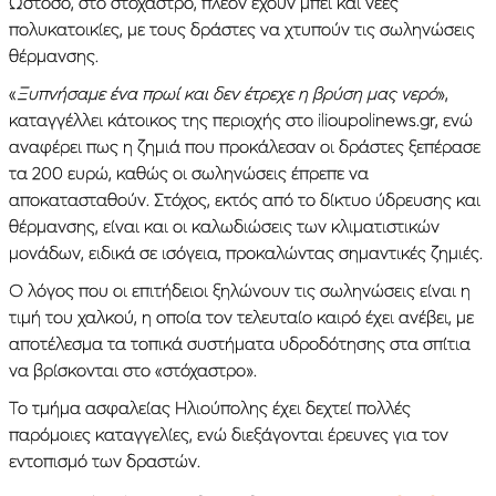
Ωστόσο, στο στόχαστρο, πλέον έχουν μπει και νέες
πολυκατοικίες, με τους δράστες να χτυπούν τις σωληνώσεις
θέρμανσης.
«
Ξυπνήσαμε ένα πρωί και δεν έτρεχε η βρύση μας νερό
»,
καταγγέλλει κάτοικος της περιοχής στο ilioupolinews.gr, ενώ
αναφέρει πως η ζημιά που προκάλεσαν οι δράστες ξεπέρασε
τα 200 ευρώ, καθώς οι σωληνώσεις έπρεπε να
αποκατασταθούν. Στόχος, εκτός από το δίκτυο ύδρευσης και
θέρμανσης, είναι και οι καλωδιώσεις των κλιματιστικών
μονάδων, ειδικά σε ισόγεια, προκαλώντας σημαντικές ζημιές.
Ο λόγος που οι επιτήδειοι ξηλώνουν τις σωληνώσεις είναι η
τιμή του χαλκού, η οποία τον τελευταίο καιρό έχει ανέβει, με
αποτέλεσμα τα τοπικά συστήματα υδροδότησης στα σπίτια
να βρίσκονται στο «στόχαστρο».
Το τμήμα ασφαλείας Ηλιούπολης έχει δεχτεί πολλές
παρόμοιες καταγγελίες, ενώ διεξάγονται έρευνες για τον
εντοπισμό των δραστών.