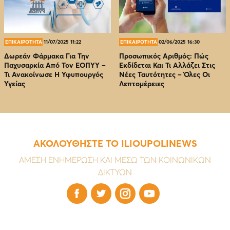
ΕΠΙΚΑΙΡΟΤΗΤΑ
11/07/2025 11:22
ΕΠΙΚΑΙΡΟΤΗΤΑ
02/06/2025 16:30
Δωρεάν Φάρμακα Για Την
Προσωπικός Αριθμός: Πώς
Παχυσαρκία Από Τον EOΠΥΥ –
Εκδίδεται Και Τι Αλλάζει Στις
Τι Ανακοίνωσε Η Υφυπουργός
Νέες Ταυτότητες – Όλες Οι
Υγείας
Λεπτομέρειες
ΑΚΟΛΟΥΘΗΣΤΕ ΤΟ ILIOUPOLINEWS
ΑΜΕΣΗ ΕΝΗΜΕΡΩΣΗ ΚΑΙ ΜΕΣΩ ΤΩΝ ΚΟΙΝΩΝΙΚΩΝ
ΔΙΚΤΥΩΝ



