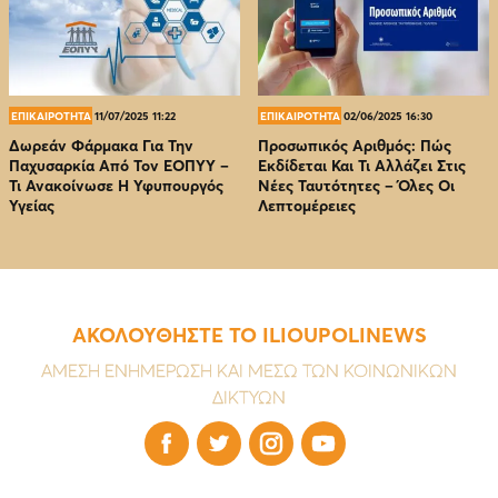
ΕΠΙΚΑΙΡΟΤΗΤΑ
11/07/2025 11:22
ΕΠΙΚΑΙΡΟΤΗΤΑ
02/06/2025 16:30
Δωρεάν Φάρμακα Για Την
Προσωπικός Αριθμός: Πώς
Παχυσαρκία Από Τον EOΠΥΥ –
Εκδίδεται Και Τι Αλλάζει Στις
Τι Ανακοίνωσε Η Υφυπουργός
Νέες Ταυτότητες – Όλες Οι
Υγείας
Λεπτομέρειες
ΑΚΟΛΟΥΘΗΣΤΕ ΤΟ ILIOUPOLINEWS
ΑΜΕΣΗ ΕΝΗΜΕΡΩΣΗ ΚΑΙ ΜΕΣΩ ΤΩΝ ΚΟΙΝΩΝΙΚΩΝ
ΔΙΚΤΥΩΝ



