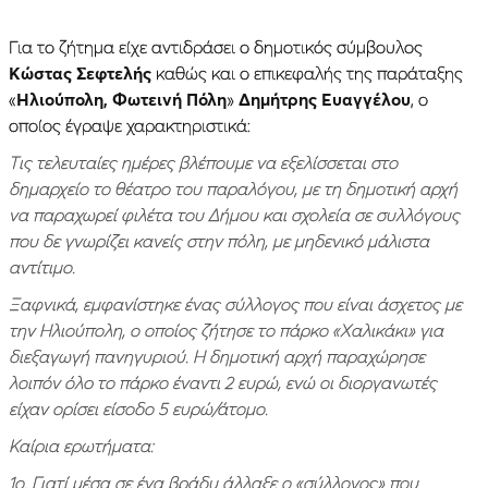
Για το ζήτημα είχε αντιδράσει ο δημοτικός σύμβουλος
Κώστας Σεφτελής
καθώς και ο επικεφαλής της παράταξης
«
Ηλιούπολη, Φωτεινή Πόλη
»
Δημήτρης Ευαγγέλου
, ο
οποίος έγραψε χαρακτηριστικά:
Τις τελευταίες ημέρες βλέπουμε να εξελίσσεται στο
δημαρχείο το θέατρο του παραλόγου, με τη δημοτική αρχή
να παραχωρεί φιλέτα του Δήμου και σχολεία σε συλλόγους
που δε γνωρίζει κανείς στην πόλη, με μηδενικό μάλιστα
αντίτιμο.
Ξαφνικά, εμφανίστηκε ένας σύλλογος που είναι άσχετος με
την Ηλιούπολη, ο οποίος ζήτησε το πάρκο «Χαλικάκι» για
διεξαγωγή πανηγυριού. Η δημοτική αρχή παραχώρησε
λοιπόν όλo το πάρκο έναντι 2 ευρώ, ενώ οι διοργανωτές
είχαν ορίσει είσοδο 5 ευρώ/άτομο.
Καίρια ερωτήματα:
1ο. Γιατί μέσα σε ένα βράδυ άλλαξε ο «σύλλογος» που