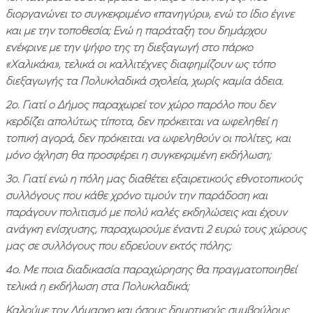
διοργανώνει το συγκεκριμένο «πανηγύρι», ενώ το ίδιο έγινε
και με την τοποθεσία; Ενώ η παράταξη του δημάρχου
ενέκρινε με την ψήφο της τη διεξαγωγή στο πάρκο
«Χαλικάκι», τελικά οι καλλιτέχνες διαφημίζουν ως τόπο
διεξαγωγής τα Πολυκλαδικά σχολεία, χωρίς καμία άδεια.
2ο. Γιατί ο Δήμος παραχωρεί τον χώρο παρόλο που δεν
κερδίζει απολύτως τίποτα, δεν πρόκειται να ωφεληθεί η
τοπική αγορά, δεν πρόκειται να ωφεληθούν οι πολίτες, και
μόνο όχληση θα προσφέρει η συγκεκριμένη εκδήλωση;
3ο. Γιατί ενώ η πόλη μας διαθέτει εξαιρετικούς εθνοτοπικούς
συλλόγους που κάθε χρόνο τιμούν την παράδοση και
παράγουν πολιτισμό με πολύ καλές εκδηλώσεις και έχουν
ανάγκη ενίσχυσης, παραχωρούμε έναντι 2 ευρώ τους χώρους
μας σε συλλόγους που εδρεύουν εκτός πόλης;
4o. Με ποια διαδικασία παραχώρησης θα πραγματοποιηθεί
τελικά η εκδήλωση στα Πολυκλαδικά;
Καλούμε τον Δήμαρχο και όσους δημοτικούς συμβούλους