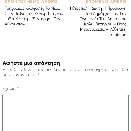
ΠΡΟΗΓΟΥΜΕΝΟ ΑΡΘΡΟ
ΕΠΟΜΕΝΟ ΑΡΘΡΟ
Γρηγορέας: «Ασφαλές Το Νερό
Ηλιούπολη: Δεκτή Η Προσφυγή
Στην Πισίνα Του Κολυμβητηρίου
Του Δημάρχου Για Την
– Θα Κάνουμε Συντήρηση Τον
Ονομασία Του Δημοτικού
Αύγουστο»
Κολυμβητηρίου – Προς
Μετονομασία Η Αθλητική
Υποδομή
Αφήστε μια απάντηση
Η ηλ. διεύθυνση σας δεν δημοσιεύεται.
Τα υποχρεωτικά πεδία
σημειώνονται με
*
Σχόλιο
*