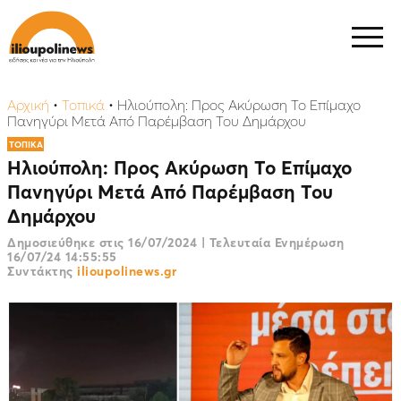
Αρχική
•
Τοπικά
•
Ηλιούπολη: Προς Ακύρωση Το Επίμαχο
Πανηγύρι Μετά Από Παρέμβαση Του Δημάρχου
ΤΟΠΙΚΑ
Ηλιούπολη: Προς Ακύρωση Το Επίμαχο
Πανηγύρι Μετά Από Παρέμβαση Του
Δημάρχου
Δημοσιεύθηκε στις
16/07/2024
|
Τελευταία Ενημέρωση
16/07/24 14:55:55
Συντάκτης
ilioupolinews.gr