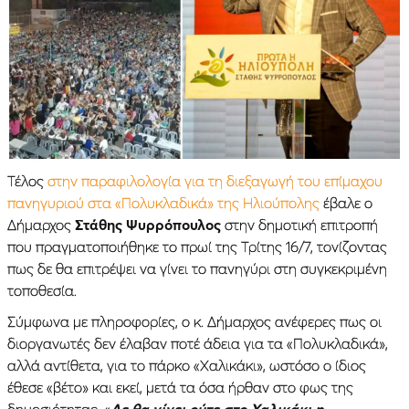
Τέλος
στην παραφιλολογία για τη διεξαγωγή του επίμαχου
πανηγυριού στα «Πολυκλαδικά» της Ηλιούπολης
έβαλε ο
Δήμαρχος
Στάθης Ψυρρόπουλος
στην δημοτική επιτροπή
που πραγματοποιήθηκε το πρωί της Τρίτης 16/7, τονίζοντας
πως δε θα επιτρέψει να γίνει το πανηγύρι στη συγκεκριμένη
τοποθεσία.
Σύμφωνα με πληροφορίες, ο κ. Δήμαρχος ανέφερες πως οι
διοργανωτές δεν έλαβαν ποτέ άδεια για τα «Πολυκλαδικά»,
αλλά αντίθετα, για το πάρκο «Χαλικάκι», ωστόσο ο ίδιος
έθεσε «βέτο» και εκεί, μετά τα όσα ήρθαν στο φως της
δημοσιότητας. «
Δε θα γίνει ούτε στο Χαλικάκι η