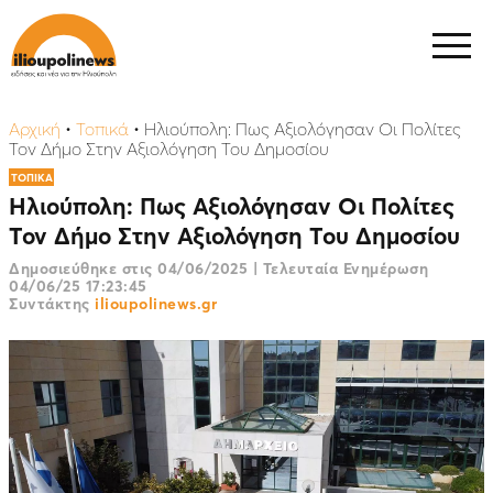
Αρχική
•
Τοπικά
•
Ηλιούπολη: Πως Αξιολόγησαν Οι Πολίτες
Τον Δήμο Στην Αξιολόγηση Του Δημοσίου
ΤΟΠΙΚΑ
Ηλιούπολη: Πως Αξιολόγησαν Οι Πολίτες
Τον Δήμο Στην Αξιολόγηση Του Δημοσίου
Δημοσιεύθηκε στις
04/06/2025
|
Τελευταία Ενημέρωση
04/06/25 17:23:45
Συντάκτης
ilioupolinews.gr