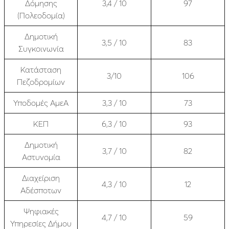
Δόμησης
3,4 / 10
97
(Πολεοδομία)
Δημοτική
3,5 / 10
83
Συγκοινωνία
Κατάσταση
3/10
106
Πεζοδρομίων
Υποδομές ΑμεΑ
3,3 / 10
73
ΚΕΠ
6,3 / 10
93
Δημοτική
3,7 / 10
82
Αστυνομία
Διαχείριση
4,3 / 10
12
Αδέσποτων
Ψηφιακές
4,7 / 10
59
Υπηρεσίες Δήμου