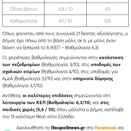
Οδικό Δίκτυο
4,8 / 10
43
Καθαριότητα
4,1 / 10
105
Όπως φαινεται, από τους συνολικά 21 δείκτες αξιολόγησης, ο
Δήμος έχει πάνω από τη βάση μόλις σε 6, με μόλις έναν
δείκτη να ξεπερνά το 6 (ΚΕΠ – Βαθμολογία 6,3)
Οι χειρότερες βαθμολογίες σημειώνονται στην
κατάσταση
των πεζοδρομίων
(Βαθμολογία: 3/10), στις
υποδομές των
σχολικών κτιρίων
(Βαθμολογία 4/10), στις υποδομές για
ΑμεΑ (Βαθμολογία 3,1/10) και στην
υπηρεσία δόμησης
(Βαθμολογία 3,7/10).
Αντίθετα,
οι καλύτερες επιδόσεις
σημειώνονται στη
λειτουργία των ΚΕΠ (Βαθμολογία: 6,3/10
), και
στις
παιδικές χαρές (5,6 / 10)
, όπου μάλιστα ο Δήμος κατέλαβε
την 13 καλύτερη θέση στην Ελλάδα.
Ακολουθήστε το
Ilioupolinews.gr
στο
Facebook
και