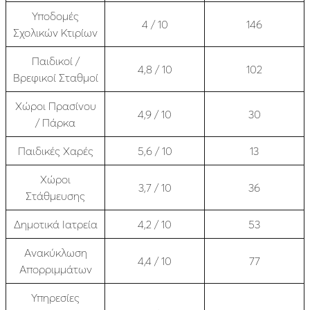
Υποδομές
4 / 10
146
Σχολικών Κτιρίων
Παιδικοί /
4,8 / 10
102
Βρεφικοί Σταθμοί
Χώροι Πρασίνου
4,9 / 10
30
/ Πάρκα
Παιδικές Χαρές
5,6 / 10
13
Χώροι
3,7 / 10
36
Στάθμευσης
Δημοτικά Ιατρεία
4,2 / 10
53
Ανακύκλωση
4,4 / 10
77
Απορριμμάτων
Υπηρεσίες