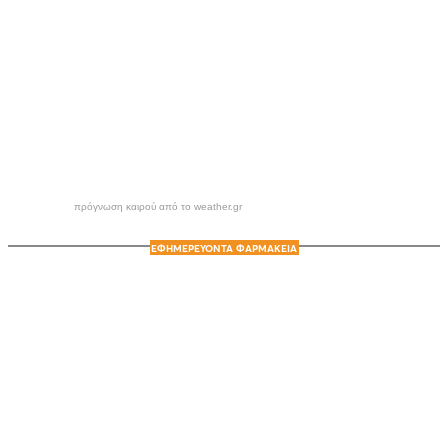
πρόγνωση καιρού από το weather.gr
ΕΦΗΜΕΡΕΥΟΝΤΑ ΦΑΡΜΑΚΕΙΑ