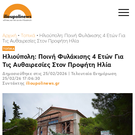
Αρχική
•
Τοπικά
•
Ηλιούπολη: Ποινή Φυλάκισης 4 Ετών Για
Τις Αυθαιρεσίες Στον Προφήτη Ηλία
ΤΟΠΙΚΑ
Ηλιούπολη: Ποινή Φυλάκισης 4 Ετών Για
Τις Αυθαιρεσίες Στον Προφήτη Ηλία
Δημοσιεύθηκε στις
25/02/2026
|
Τελευταία Ενημέρωση
25/02/26 17:06:30
Συντάκτης
ilioupolinews.gr