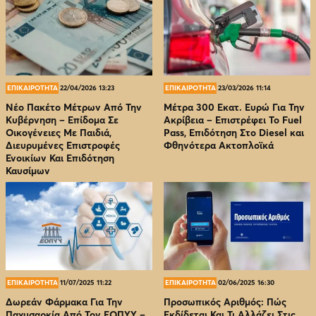
ΕΠΙΚΑΙΡΟΤΗΤΑ
22/04/2026 13:23
ΕΠΙΚΑΙΡΟΤΗΤΑ
23/03/2026 11:14
Νέο Πακέτο Μέτρων Από Την
Μέτρα 300 Εκατ. Ευρώ Για Την
Κυβέρνηση – Επίδομα Σε
Ακρίβεια – Επιστρέφει Το Fuel
Οικογένειες Με Παιδιά,
Pass, Επιδότηση Στο Diesel και
Διευρυμένες Επιστροφές
Φθηνότερα Ακτοπλοϊκά
Ενοικίων Και Επιδότηση
Καυσίμων
ΕΠΙΚΑΙΡΟΤΗΤΑ
11/07/2025 11:22
ΕΠΙΚΑΙΡΟΤΗΤΑ
02/06/2025 16:30
Δωρεάν Φάρμακα Για Την
Προσωπικός Αριθμός: Πώς
Παχυσαρκία Από Τον EOΠΥΥ –
Εκδίδεται Και Τι Αλλάζει Στις