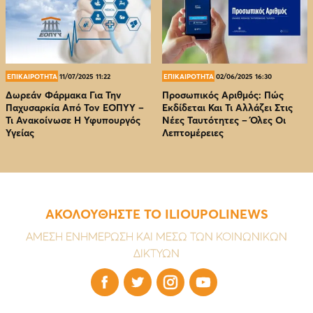
ΕΠΙΚΑΙΡΟΤΗΤΑ
11/07/2025 11:22
ΕΠΙΚΑΙΡΟΤΗΤΑ
02/06/2025 16:30
Δωρεάν Φάρμακα Για Την
Προσωπικός Αριθμός: Πώς
Παχυσαρκία Από Τον EOΠΥΥ –
Εκδίδεται Και Τι Αλλάζει Στις
Τι Ανακοίνωσε Η Υφυπουργός
Νέες Ταυτότητες – Όλες Οι
Υγείας
Λεπτομέρειες
ΑΚΟΛΟΥΘΗΣΤΕ ΤΟ ILIOUPOLINEWS
ΑΜΕΣΗ ΕΝΗΜΕΡΩΣΗ ΚΑΙ ΜΕΣΩ ΤΩΝ ΚΟΙΝΩΝΙΚΩΝ
ΔΙΚΤΥΩΝ



