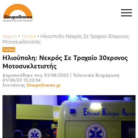
Αρχική
•
Τοπικά
•
Ηλιούπολη: Νεκρός Σε Τροχαίο 30xρονος
Μοτοσυκλετιστής
ΤΟΠΙΚΑ
Ηλιούπολη: Νεκρός Σε Τροχαίο 30xρονος
Μοτοσυκλετιστής
Δημοσιεύθηκε στις
01/08/2023
|
Τελευταία Ενημέρωση
01/08/23 13:23:54
Συντάκτης
ilioupolinews.gr