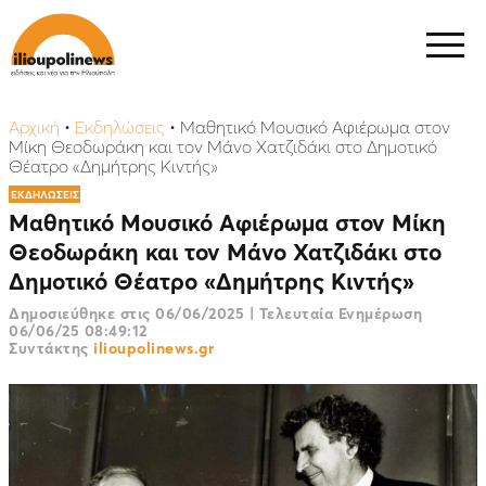
Αρχική
•
Εκδηλώσεις
•
Μαθητικό Μουσικό Αφιέρωμα στον
Μίκη Θεοδωράκη και τον Μάνο Χατζιδάκι στο Δημοτικό
Θέατρο «Δημήτρης Κιντής»
ΕΚΔΗΛΩΣΕΙΣ
Μαθητικό Μουσικό Αφιέρωμα στον Μίκη
Θεοδωράκη και τον Μάνο Χατζιδάκι στο
Δημοτικό Θέατρο «Δημήτρης Κιντής»
Δημοσιεύθηκε στις
06/06/2025
|
Τελευταία Ενημέρωση
06/06/25 08:49:12
Συντάκτης
ilioupolinews.gr