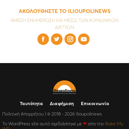
ΑΚΟΛΟΥΘΗΣΤΕ ΤΟ ILIOUPOLINEWS
ΑΜΕΣΗ ΕΝΗΜΕΡΩΣΗ ΚΑΙ ΜΕΣΩ ΤΩΝ ΚΟΙΝΩΝΙΚΩΝ
ΔΙΚΤΥΩΝ




Ταυτότητα
Διαφήμιση
Επικοινωνία
Πολιτική Απορρήτου
| © 2018 - 2026 Ilioupolinews
Το WordPress site αυτό σχεδιάστηκε με
❤
απο την
Bake My
WP
.