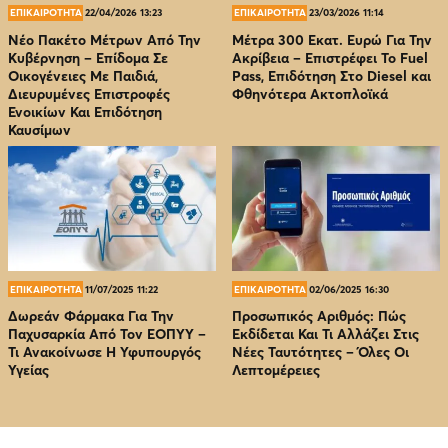
ΕΠΙΚΑΙΡΟΤΗΤΑ
22/04/2026 13:23
ΕΠΙΚΑΙΡΟΤΗΤΑ
23/03/2026 11:14
Νέο Πακέτο Μέτρων Από Την
Μέτρα 300 Εκατ. Ευρώ Για Την
Κυβέρνηση – Επίδομα Σε
Ακρίβεια – Επιστρέφει Το Fuel
Οικογένειες Με Παιδιά,
Pass, Επιδότηση Στο Diesel και
Διευρυμένες Επιστροφές
Φθηνότερα Ακτοπλοϊκά
Ενοικίων Και Επιδότηση
Καυσίμων
ΕΠΙΚΑΙΡΟΤΗΤΑ
11/07/2025 11:22
ΕΠΙΚΑΙΡΟΤΗΤΑ
02/06/2025 16:30
Δωρεάν Φάρμακα Για Την
Προσωπικός Αριθμός: Πώς
Παχυσαρκία Από Τον EOΠΥΥ –
Εκδίδεται Και Τι Αλλάζει Στις
Τι Ανακοίνωσε Η Υφυπουργός
Νέες Ταυτότητες – Όλες Οι
Υγείας
Λεπτομέρειες