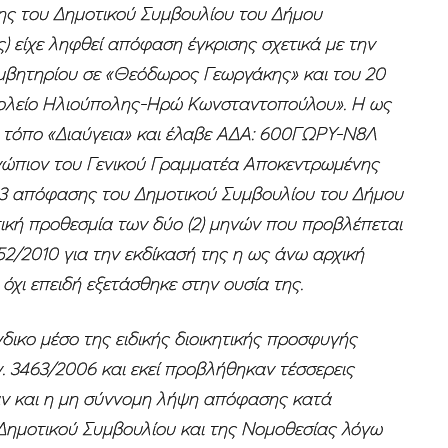
σης του Δημοτικού Συμβουλίου του Δήμου
) είχε ληφθεί απόφαση έγκρισης σχετικά με την
μβητηρίου σε «Θεόδωρος Γεωργάκης» και του 20
Σχολείο Ηλιούπολης-Ηρώ Κωνσταντοπούλου». Η ως
 τόπο «Διαύγεια» και έλαβε ΑΔΑ: 600ΓΩΡΥ-Ν8Λ
ενώπιον του Γενικού Γραμματέα Αποκεντρωμένης
2023 απόφασης του ∆ημοτικού Συμβουλίου του ∆ήμου
ική προθεσμία των δύο (2) μηνών που προβλέπεται
52/2010 για την εκδίκασή της η ως άνω αρχική
χι επειδή εξετάσθηκε στην ουσία της.
ικο μέσο της ειδικής διοικητικής προσφυγής
. 3463/2006 και εκεί προβλήθηκαν τέσσερεις
ταν και η μη σύννομη λήψη απόφασης κατά
Δημοτικού Συμβουλίου και της Νομοθεσίας λόγω