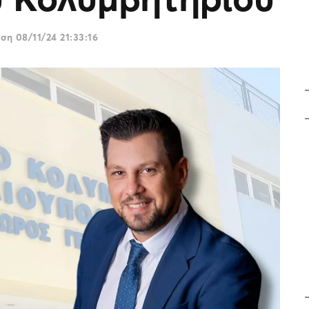
ωση
08/11/24 21:33:16