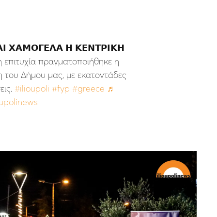
𝝞 𝝬𝝖𝝡𝝤𝝘𝝚𝝠𝝖 𝝜 𝝟𝝚𝝢𝝩𝝦𝝞𝝟𝝜
λυτη επιτυχία πραγματοποιήθηκε η
 του Δήμου μας, με εκατοντάδες
εις.
#ilioupoli
#fyp
#greece
♬
oupolinews