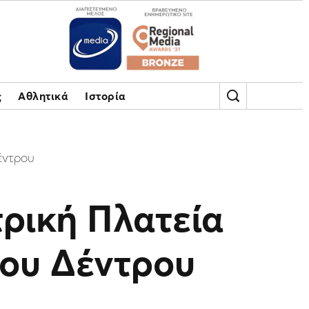
ς
Αθλητικά
Ιστορία
έντρου
τρική Πλατεία
κου Δέντρου