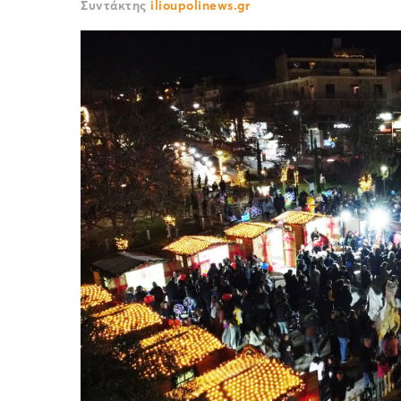
Συντάκτης
ilioupolinews.gr