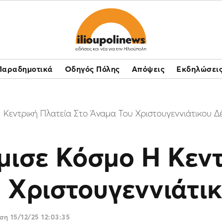
Παραδημοτικά
Οδηγός Πόλης
Απόψεις
Εκδηλώσει
 Κεντρική Πλατεία Στο Άναμα Του Χριστουγεννιάτικου Δ
μισε Κόσμο Η Κεν
 Χριστουγεννιάτι
ωση
15/12/25 12:03:35