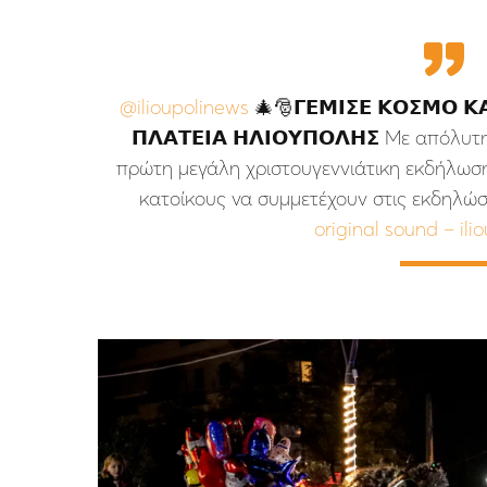
@ilioupolinews
🎄🎅𝝘𝝚𝝡𝝞𝝨𝝚 𝝟𝝤𝝨𝝡𝝤 𝝟𝝖
𝝥𝝠𝝖𝝩𝝚𝝞𝝖 𝝜𝝠𝝞𝝤𝝪𝝥𝝤𝝠𝝜𝝨 Με από
πρώτη μεγάλη χριστουγεννιάτικη εκδήλωση
κατοίκους να συμμετέχουν στις εκδηλώσ
original sound – ili