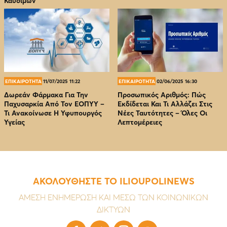
Καυσίμων
ΕΠΙΚΑΙΡΟΤΗΤΑ
11/07/2025 11:22
ΕΠΙΚΑΙΡΟΤΗΤΑ
02/06/2025 16:30
Δωρεάν Φάρμακα Για Την
Προσωπικός Αριθμός: Πώς
Παχυσαρκία Από Τον EOΠΥΥ –
Εκδίδεται Και Τι Αλλάζει Στις
Τι Ανακοίνωσε Η Υφυπουργός
Νέες Ταυτότητες – Όλες Οι
Υγείας
Λεπτομέρειες
ΑΚΟΛΟΥΘΗΣΤΕ ΤΟ ILIOUPOLINEWS
ΑΜΕΣΗ ΕΝΗΜΕΡΩΣΗ ΚΑΙ ΜΕΣΩ ΤΩΝ ΚΟΙΝΩΝΙΚΩΝ
ΔΙΚΤΥΩΝ