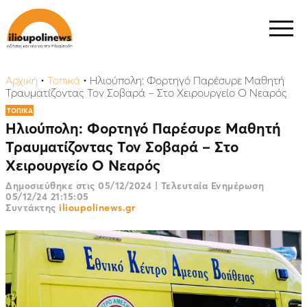
Αρχική
•
Τοπικά
•
Ηλιούπολη: Φορτηγό Παρέσυρε Μαθητή
Τραυματίζοντας Τον Σοβαρά – Στο Χειρουργείο Ο Νεαρός
ΤΟΠΙΚΑ
Ηλιούπολη: Φορτηγό Παρέσυρε Μαθητή
Τραυματίζοντας Τον Σοβαρά – Στο
Χειρουργείο Ο Νεαρός
Δημοσιεύθηκε στις
05/12/2024
|
Τελευταία Ενημέρωση
05/12/24 21:15:05
Συντάκτης
ilioupolinews.gr