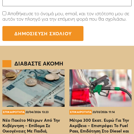
Αποθήκευσε το όνομά μου, email, και τον ιστότοπο μου σε
αυτόν τον πλοηγό για την επόμενη φορά που θα σχολιάσω.
ΔΙΑΒΑΣΤΕ ΑΚΟΜΗ
ΕΠΙΚΑΙΡΟΤΗΤΑ
22/04/2026 13:23
ΕΠΙΚΑΙΡΟΤΗΤΑ
23/03/2026 11:14
Νέο Πακέτο Μέτρων Από Την
Μέτρα 300 Εκατ. Ευρώ Για Την
Κυβέρνηση – Επίδομα Σε
Ακρίβεια – Επιστρέφει Το Fuel
Οικογένειες Με Παιδιά,
Pass, Επιδότηση Στο Diesel και