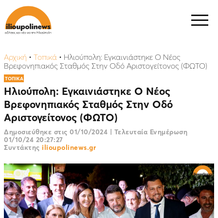
Αρχική
•
Τοπικά
•
Ηλιούπολη: Εγκαινιάστηκε Ο Νέος
Βρεφονηπιακός Σταθμός Στην Οδό Αριστογείτονος (ΦΩΤΟ)
ΤΟΠΙΚΑ
Ηλιούπολη: Εγκαινιάστηκε Ο Νέος
Βρεφονηπιακός Σταθμός Στην Οδό
Αριστογείτονος (ΦΩΤΟ)
Δημοσιεύθηκε στις
01/10/2024
|
Τελευταία Ενημέρωση
01/10/24 20:27:27
Συντάκτης
ilioupolinews.gr