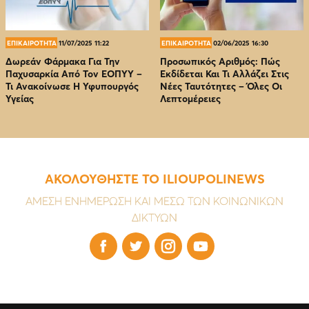
ΕΠΙΚΑΙΡΟΤΗΤΑ
11/07/2025 11:22
ΕΠΙΚΑΙΡΟΤΗΤΑ
02/06/2025 16:30
Δωρεάν Φάρμακα Για Την
Προσωπικός Αριθμός: Πώς
Παχυσαρκία Από Τον EOΠΥΥ –
Εκδίδεται Και Τι Αλλάζει Στις
Τι Ανακοίνωσε Η Υφυπουργός
Νέες Ταυτότητες – Όλες Οι
Υγείας
Λεπτομέρειες
ΑΚΟΛΟΥΘΗΣΤΕ ΤΟ ILIOUPOLINEWS
ΑΜΕΣΗ ΕΝΗΜΕΡΩΣΗ ΚΑΙ ΜΕΣΩ ΤΩΝ ΚΟΙΝΩΝΙΚΩΝ
ΔΙΚΤΥΩΝ



