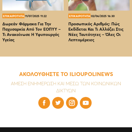
ΕΠΙΚΑΙΡΟΤΗΤΑ
11/07/2025 11:22
ΕΠΙΚΑΙΡΟΤΗΤΑ
02/06/2025 16:30
Δωρεάν Φάρμακα Για Την
Προσωπικός Αριθμός: Πώς
Παχυσαρκία Από Τον EOΠΥΥ –
Εκδίδεται Και Τι Αλλάζει Στις
Τι Ανακοίνωσε Η Υφυπουργός
Νέες Ταυτότητες – Όλες Οι
Υγείας
Λεπτομέρειες
ΑΚΟΛΟΥΘΗΣΤΕ ΤΟ ILIOUPOLINEWS
ΑΜΕΣΗ ΕΝΗΜΕΡΩΣΗ ΚΑΙ ΜΕΣΩ ΤΩΝ ΚΟΙΝΩΝΙΚΩΝ
ΔΙΚΤΥΩΝ



