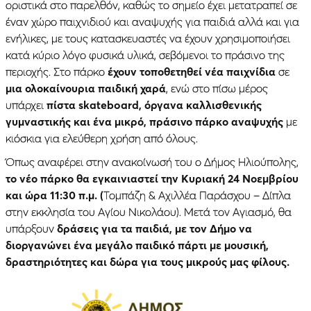
οριστικά στο παρελθόν, καθώς το σημείο έχει μετατραπεί σε
έναν χώρο παιχνιδιού και αναψυχής για παιδιά αλλά και για
ενήλικες, με τους κατασκευαστές να έχουν χρησιμοποιήσει
κατά κύριο λόγο φυσικά υλικά, σεβόμενοι το πράσινο της
περιοχής. Στο πάρκο
έχουν τοποθετηθεί νέα παιχνίδια
σε
μια ολοκαίνουρια παιδική χαρά
, ενώ στο πίσω μέρος
υπάρχει
πίστα skateboard, όργανα καλλισθενικής
γυμναστικής και ένα μικρό, πράσινο πάρκο αναψυχής
με
κιόσκια για ελεύθερη χρήση από όλους.
Όπως αναφέρει στην ανακοίνωσή του ο Δήμος Ηλιούπολης,
το νέο πάρκο θα εγκαινιαστεί την Κυριακή 24 Νοεμβρίου
και ώρα 11:30 π.μ. (
Τομπάζη & Αχιλλέα Παράσχου – Δίπλα
στην εκκλησία του Αγίου Νικολάου). Μετά τον Αγιασμό, θα
υπάρξουν
δράσεις για τα παιδιά, με τον Δήμο να
διοργανώνει ένα μεγάλο παιδικό πάρτι με μουσική,
δραστηριότητες και δώρα για τους μικρούς μας φίλους.