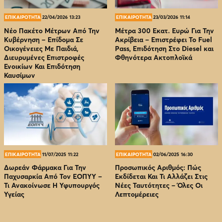
ΕΠΙΚΑΙΡΟΤΗΤΑ
22/04/2026 13:23
ΕΠΙΚΑΙΡΟΤΗΤΑ
23/03/2026 11:14
Νέο Πακέτο Μέτρων Από Την
Μέτρα 300 Εκατ. Ευρώ Για Την
Κυβέρνηση – Επίδομα Σε
Ακρίβεια – Επιστρέφει Το Fuel
Οικογένειες Με Παιδιά,
Pass, Επιδότηση Στο Diesel και
Διευρυμένες Επιστροφές
Φθηνότερα Ακτοπλοϊκά
Ενοικίων Και Επιδότηση
Καυσίμων
ΕΠΙΚΑΙΡΟΤΗΤΑ
11/07/2025 11:22
ΕΠΙΚΑΙΡΟΤΗΤΑ
02/06/2025 16:30
Δωρεάν Φάρμακα Για Την
Προσωπικός Αριθμός: Πώς
Παχυσαρκία Από Τον EOΠΥΥ –
Εκδίδεται Και Τι Αλλάζει Στις
Τι Ανακοίνωσε Η Υφυπουργός
Νέες Ταυτότητες – Όλες Οι
Υγείας
Λεπτομέρειες