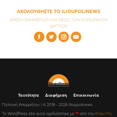
ΑΚΟΛΟΥΘΗΣΤΕ ΤΟ ILIOUPOLINEWS
ΑΜΕΣΗ ΕΝΗΜΕΡΩΣΗ ΚΑΙ ΜΕΣΩ ΤΩΝ ΚΟΙΝΩΝΙΚΩΝ
ΔΙΚΤΥΩΝ




Ταυτότητα
Διαφήμιση
Επικοινωνία
Πολιτική Απορρήτου
| © 2018 - 2026 Ilioupolinews
Το WordPress site αυτό σχεδιάστηκε με
❤
απο την
Bake My