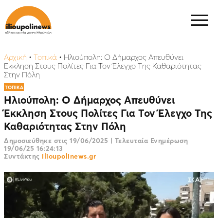
Αρχική
•
Τοπικά
•
Ηλιούπολη: Ο Δήμαρχος Απευθύνει
Έκκληση Στους Πολίτες Για Τον Έλεγχο Της Καθαριότητας
Στην Πόλη
ΤΟΠΙΚΑ
Ηλιούπολη: Ο Δήμαρχος Απευθύνει
Έκκληση Στους Πολίτες Για Τον Έλεγχο Της
Καθαριότητας Στην Πόλη
Δημοσιεύθηκε στις
19/06/2025
|
Τελευταία Ενημέρωση
19/06/25 16:24:13
Συντάκτης
ilioupolinews.gr