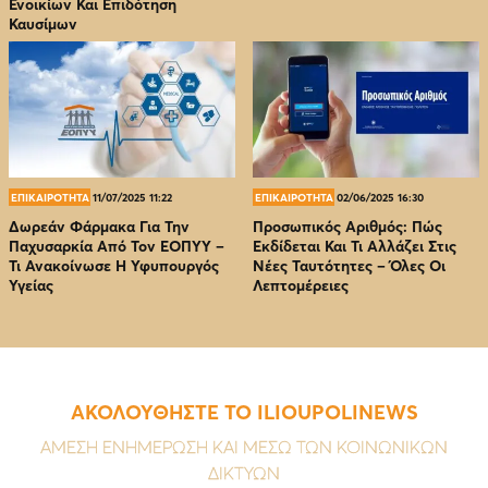
Ενοικίων Και Επιδότηση
Καυσίμων
ΕΠΙΚΑΙΡΟΤΗΤΑ
11/07/2025 11:22
ΕΠΙΚΑΙΡΟΤΗΤΑ
02/06/2025 16:30
Δωρεάν Φάρμακα Για Την
Προσωπικός Αριθμός: Πώς
Παχυσαρκία Από Τον EOΠΥΥ –
Εκδίδεται Και Τι Αλλάζει Στις
Τι Ανακοίνωσε Η Υφυπουργός
Νέες Ταυτότητες – Όλες Οι
Υγείας
Λεπτομέρειες
ΑΚΟΛΟΥΘΗΣΤΕ ΤΟ ILIOUPOLINEWS
ΑΜΕΣΗ ΕΝΗΜΕΡΩΣΗ ΚΑΙ ΜΕΣΩ ΤΩΝ ΚΟΙΝΩΝΙΚΩΝ
ΔΙΚΤΥΩΝ