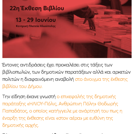
Έντονες αντιδράσεις έχει προκαλέσει στις τάξεις των
βιβλιοπωλών, των δημοτικών παρατάξεων αλλά και αρκετών
πολιτών η διαφαινόμενη αναβολή
στο άνοιγμα της έκθεσης
βιβλίου του Δήμου.
Την είδηση έκανε γνωστή
ο επικεφαλής της δημοτικής
παράταξης «ΗΛΙΟΥ-Πόλις, Ανθρώπινη Πόλη» Θοδωρής
Παπαδάτος, ο οποίος κατήγγειλε με ανάρτησή του πως η
έναρξη της έκθεσης είναι «στον αέρα» με ευθύνη της
δημοτικής αρχής.