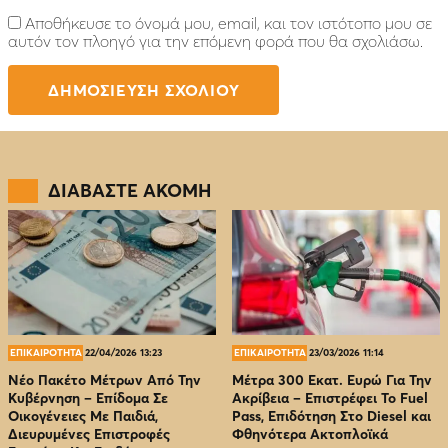
Αποθήκευσε το όνομά μου, email, και τον ιστότοπο μου σε
αυτόν τον πλοηγό για την επόμενη φορά που θα σχολιάσω.
ΔΙΑΒΑΣΤΕ ΑΚΟΜΗ
ΕΠΙΚΑΙΡΟΤΗΤΑ
22/04/2026 13:23
ΕΠΙΚΑΙΡΟΤΗΤΑ
23/03/2026 11:14
Νέο Πακέτο Μέτρων Από Την
Μέτρα 300 Εκατ. Ευρώ Για Την
Κυβέρνηση – Επίδομα Σε
Ακρίβεια – Επιστρέφει Το Fuel
Οικογένειες Με Παιδιά,
Pass, Επιδότηση Στο Diesel και
Διευρυμένες Επιστροφές
Φθηνότερα Ακτοπλοϊκά