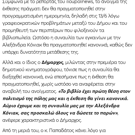
Σύμφωνα με το ρεπορτάζ του ilioupolinews, το άνοιγμα της
έκθεσης πράγματι δεν θα πραγματοποιηθεί στην
προγραμματισμένη ημερομηνία, δηλαδή στις 13/6 λόγω
γραφειοκρατικών προβλημάτων μεταξύ του Δήμου και του
προμηθευτή των περιπτέρων που φιλοξενούν τα
βιβλιοπωλεία. Ωστόσο η συναυλία των εγκαινίων με την
Αλεξάνδρα Κόνιακ θα πραγματοποιηθεί κανονικά, καθώς δεν
υπάρχει δυνατότητα μετάθεσης της.
Αλλά και ο ίδιος ο
Δήμαρχος
, μιλώντας στην πρεμιέρα του
δημοτικού κινηματογράφου, τόνισε πως η συναυλία θα
διεξαχθεί κανονικά, ενώ επεσήμανε πως η έκθεση θα
πραγματοποιηθεί, χωρίς ωστόσο να αναφέρεται στην
αναβολή του ανοίγματος.
«Το βιβλίο έχει πρώτη θέση στον
πολιτισμό της πόλης μας και η έκθεση θα γίνει κανονικά.
Αύριο έχουμε και τη συναυλία μας με την Αλεξάνδρα
Κόνιακ, σας προσκαλώ όλους να δώσετε το παρών»
,
ανέφερε χαρακτηριστικά ο Δήμαρχος.
Από τη μεριά του, ο κ. Παπαδάτος κάνει λόγο για