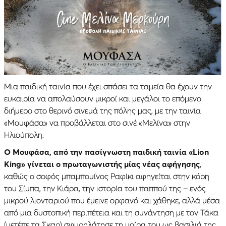
Mια παιδική ταινία που έχει σπάσει τα ταμεία θα έχουν την
ευκαιρία να απολαύσουν μικροί και μεγάλοι το επόμενο
διήμερο στο θερινό σινεμά της πόλης μας, με την ταινία
«Μουφάσα» να προβάλλεται στο σινέ «Μελίνα» στην
Ηλιούπολη.
Ο Μουφάσα, από την πασίγνωστη παιδική ταινία «Lion
King» γίνεται ο πρωταγωνιστής μίας νέας αφήγησης
,
καθώς ο σοφός μπαμπουίνος Ραφίκι αφηγείται στην κόρη
του Σίμπα, την Κιάρα, την ιστορία του παππού της – ενός
μικρού λιονταριού που έμεινε ορφανό και χάθηκε, αλλά μέσα
από μια δυστοπική περιπέτεια και τη συνάντηση με τον Τάκα
(μετέπειτα Σκαρ) σφυρηλάτησε τη μοίρα του ως βασιλιά της