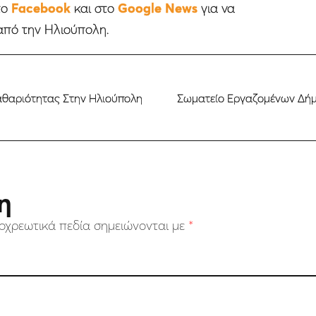
το
Facebook
και στο
Google News
για να
από την Ηλιούπολη.
αθαριότητας Στην Ηλιούπολη
Σωματείο Εργαζομένων Δήμ
η
οχρεωτικά πεδία σημειώνονται με
*