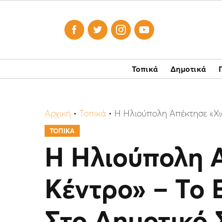




Τοπικά
Δημοτικά
Αρχική
•
Τοπικά
•
Η Ηλιούπολη Απέκτησε «Χι
ΤΟΠΙΚΑ
Η Ηλιούπολη 
Κέντρο» – Το 
Στο Δημοτικό 