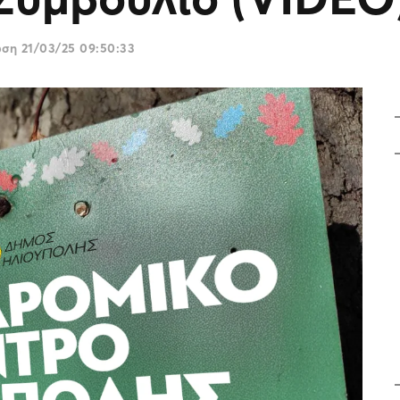
ωση
21/03/25 09:50:33