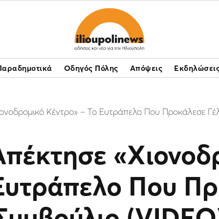
Παραδημοτικά
Οδηγός Πόλης
Απόψεις
Εκδηλώσει
ονοδρομικό Κέντρο» – Το Ευτράπελο Που Προκάλεσε Γέλ
Απέκτησε «Χιονοδ
Ευτράπελο Που Πρ
Συμβούλιο (VIDEO