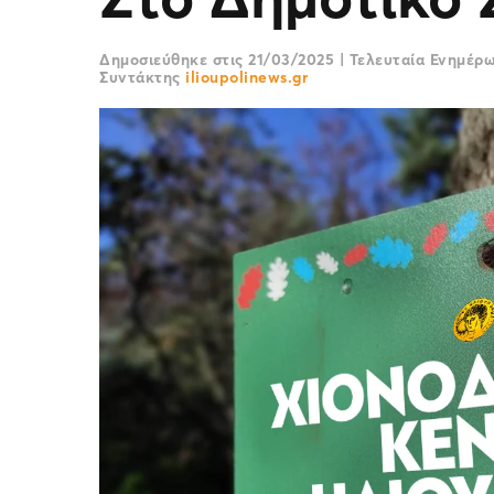
Δημοσιεύθηκε στις
21/03/2025
|
Τελευταία Ενημέρ
Συντάκτης
ilioupolinews.gr