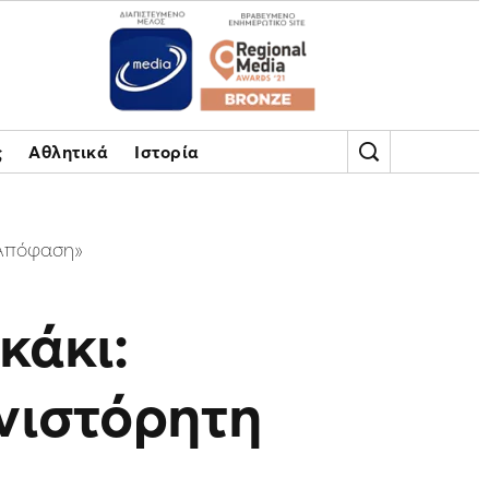
ς
Αθλητικά
Ιστορία
 Απόφαση»
κάκι:
νιστόρητη