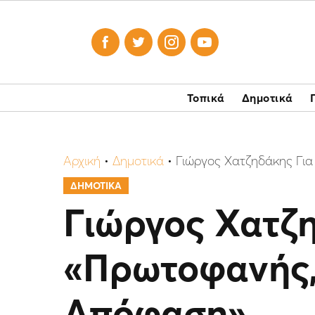




Τοπικά
Δημοτικά
Αρχική
•
Δημοτικά
•
Γιώργος Χατζηδάκης Για
ΔΗΜΟΤΙΚΑ
Γιώργος Χατζη
«Πρωτοφανής, 
Απόφαση»