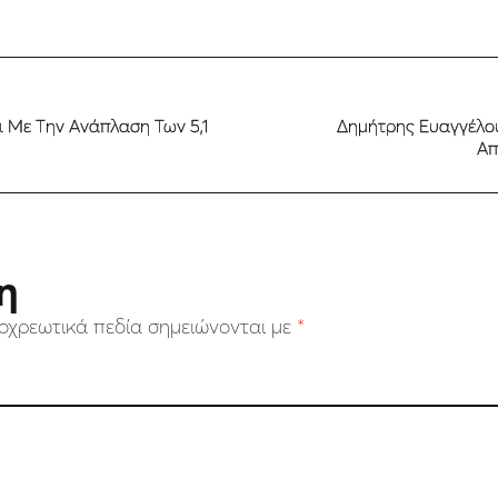
ι Με Την Ανάπλαση Των 5,1
Δημήτρης Ευαγγέλου
Απ
η
οχρεωτικά πεδία σημειώνονται με
*