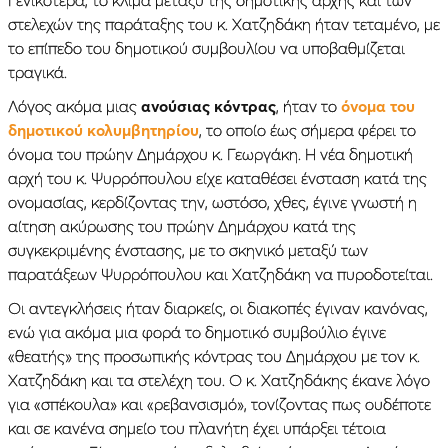
στελεχών της παράταξης του κ. Χατζηδάκη ήταν τεταμένο, με
το επίπεδο του δημοτικού συμβουλίου να υποβαθμίζεται
τραγικά.
Λόγος ακόμα μιας
ανούσιας κόντρας
, ήταν το
όνομα του
δημοτικού κολυμβητηρίου
, το οποίο έως σήμερα φέρει το
όνομα του πρώην Δημάρχου κ. Γεωργάκη. Η νέα δημοτική
αρχή του κ. Ψυρρόπουλου είχε καταθέσει ένσταση κατά της
ονομασίας, κερδίζοντας την, ωστόσο, χθες, έγινε γνωστή η
αίτηση ακύρωσης του πρώην Δημάρχου κατά της
συγκεκριμένης ένστασης, με το σκηνικό μεταξύ των
παρατάξεων Ψυρρόπουλου και Χατζηδάκη να πυροδοτείται.
Οι αντεγκλήσεις ήταν διαρκείς, οι διακοπές έγιναν κανόνας,
ενώ για ακόμα μια φορά το δημοτικό συμβούλιο έγινε
«θεατής» της προσωπικής κόντρας του Δημάρχου με τον κ.
Χατζηδάκη και τα στελέχη του. Ο κ. Χατζηδάκης έκανε λόγο
για «σπέκουλα» και «ρεβανσισμό», τονίζοντας πως ουδέποτε
και σε κανένα σημείο του πλανήτη έχει υπάρξει τέτοια