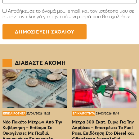
Αποθήκευσε το όνομά μου, email, και τον ιστότοπο μου σε
αυτόν τον πλοηγό για την επόμενη φορά που θα σχολιάσω.
ΔΙΑΒΑΣΤΕ ΑΚΟΜΗ
ΕΠΙΚΑΙΡΟΤΗΤΑ
22/04/2026 13:23
ΕΠΙΚΑΙΡΟΤΗΤΑ
23/03/2026 11:14
Νέο Πακέτο Μέτρων Από Την
Μέτρα 300 Εκατ. Ευρώ Για Την
Κυβέρνηση – Επίδομα Σε
Ακρίβεια – Επιστρέφει Το Fuel
Οικογένειες Με Παιδιά,
Pass, Επιδότηση Στο Diesel και
Διευρυμένες Επιστροφές
Φθηνότερα Ακτοπλοϊκά