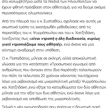
στο κολυμβητήριο ώστε τα παιδιά των Ηλιουπολιτών να
έχουν φθηνή πρόσβαση στον αθλητισμό, για να δούμε ακόμα
περισσότερους ολυμπιονίκες».
Από την πλευρά του ο κ. Ευσταθίου, σχολίασε και αυτός με
σκωπτικό τρόπο τις εκατέρωθέν μεθοδεύσεις από τις
παρατάξεις του κ. Ψυρρόπουλου και του κ. Χατζηδάκη,
τονίζοντας πως «
είναι ντροπή η όλη διαδικασία, κυρίως
γιατί ντροπιάζουμε τους αθλητές
», ενώ έκανε και μια
σύντομη αναδρομή στην υπόθεση.
Ο κ. Παπαδάτος, μίλησε σε σκληρή, αλλά αποκαλυπτική
γλώσσα για την κατάσταση: «Προσωπικοί εγωισμοί από
ανθρώπους που άνηκαν στην ίδια παράταξη ταλαιπωρούν
την πόλη τα τελευταία 20 χρόνια» κάνοντας ταυτόχρονα
λόγο για ρεβανσισμό και μικροπολιτική μεταξύ Ψυρρόπουλου
και Χατζηδάκη ,ενώ εξήρε τα κατορθώματα τον δύο αθλητών
μίλησε για την αξία των δυο αθλητών, ενώ έκανε λόγο για
ρεβανσισμό και αποθέωση της μικροπολιτικής.
Τελικά η νέα ονοματοδοσία που πρότεινε η δημοτική αρχή