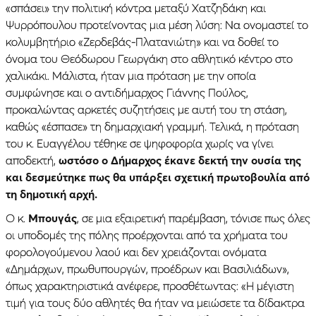
«σπάσει» την πολιτική κόντρα μεταξύ Χατζηδάκη και
Ψυρρόπουλου προτείνοντας μια μέση λύση: Να ονομαστεί το
κολυμβητήριο «Ζερδεβάς-Πλατανιώτη» και να δοθεί το
όνομα του Θεόδωρου Γεωργάκη στο αθλητικό κέντρο στο
χαλικάκι. Μάλιστα, ήταν μια πρόταση με την οποία
συμφώνησε και ο αντιδήμαρχος Γιάννης Πούλος,
προκαλώντας αρκετές συζητήσεις με αυτή του τη στάση,
καθώς «έσπασε» τη δημαρχιακή γραμμή. Τελικά, η πρόταση
του κ. Ευαγγέλου τέθηκε σε ψηφοφορία χωρίς να γίνει
αποδεκτή,
ωστόσο ο Δήμαρχος έκανε δεκτή την ουσία της
και δεσμεύτηκε πως θα υπάρξει σχετική πρωτοβουλία από
τη δημοτική αρχή.
Ο κ.
Μπουγάς
, σε μια εξαιρετική παρέμβαση, τόνισε πως όλες
οι υποδομές της πόλης προέρχονται από τα χρήματα του
φορολογούμενου λαού και δεν χρειάζονται ονόματα
«Δημάρχων, πρωθυπουργών, προέδρων και Βασιλιάδων»,
όπως χαρακτηριστικά ανέφερε, προσθέτωντας: «Η μέγιστη
τιμή για τους δύο αθλητές θα ήταν να μειώσετε τα δίδακτρα