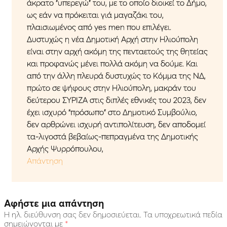
άκρατο “υπερεγώ” του, με το οποίο διοικεί το Δήμο,
ως εάν να πρόκειται γιά μαγαζάκι του,
πλαισιωμένος από yes men που επιλέγει.
Δυστυχώς η νέα Δημοτική Αρχή στην Ηλιούπολη
είναι στην αρχή ακόμη της πενταετούς της θητείας
και προφανώς μένει πολλά ακόμη να δούμε. Και
από την άλλη πλευρά δυστυχώς το Κόμμα της ΝΔ,
πρώτο σε ψήφους στην Ηλιούπολη, μακράν του
δεύτερου ΣΥΡΙΖΑ στις διπλές εθνικές του 2023, δεν
έχει ισχυρό “πρόσωπο” στο Δημοτικό Συμβούλιο,
δεν αρθρώνει ισχυρή αντιπολίτευση, δεν αποδομεί
τα-λιγοστά βεβαίως-πεπραγμένα της Δημοτικής
Αρχής Ψυρρόπουλου,
Απάντηση
Αφήστε μια απάντηση
Η ηλ. διεύθυνση σας δεν δημοσιεύεται.
Τα υποχρεωτικά πεδία
σημειώνονται με
*