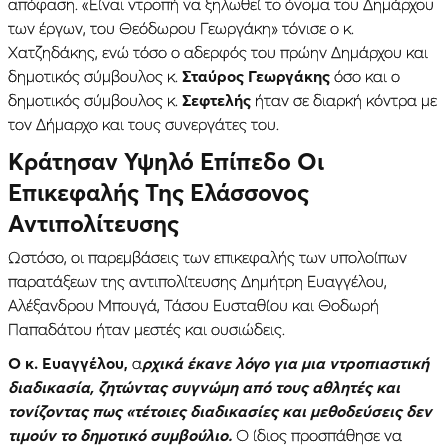
απόφαση. «Είναι ντροπή να ξηλωθεί το όνομα του Δημάρχου
των έργων, του Θεόδωρου Γεωργάκη» τόνισε ο κ.
Χατζηδάκης, ενώ τόσο ο αδερφός του πρώην Δημάρχου και
δημοτικός σύμβουλος κ.
Σταύρος Γεωργάκης
όσο και ο
δημοτικός σύμβουλος κ.
Σεφτελής
ήταν σε διαρκή κόντρα με
τον Δήμαρχο και τους συνεργάτες του.
Κράτησαν Υψηλό Επίπεδο Οι
Επικεφαλής Της Ελάσσονος
Αντιπολίτευσης
Ωστόσο, οι παρεμβάσεις των επικεφαλής των υπολοίπων
παρατάξεων της αντιπολίτευσης Δημήτρη Ευαγγέλου,
Αλέξανδρου Μπουγά, Τάσου Ευσταθίου και Θοδωρή
Παπαδάτου ήταν μεστές και ουσιώδεις.
Ο κ. Ευαγγέλου,
α
ρχικά έκανε λόγο για μια ντροπιαστική
διαδικασία, ζητώντας συγνώμη από τους αθλητές και
τονίζοντας πως «τέτοιες διαδικασίες και μεθοδεύσεις δεν
τιμούν το δημοτικό συμβούλιο.
Ο ίδιος προσπάθησε να