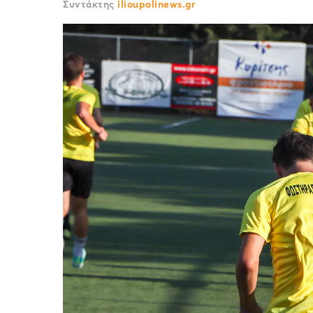
Συντάκτης
ilioupolinews.gr