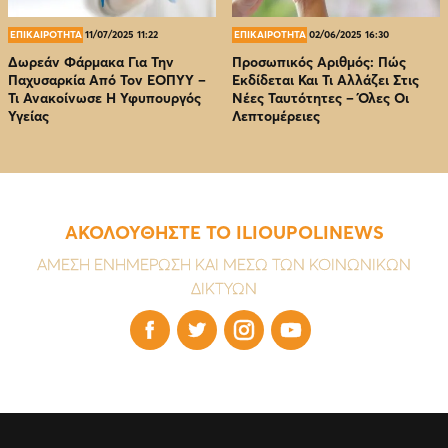
ΕΠΙΚΑΙΡΟΤΗΤΑ
11/07/2025 11:22
ΕΠΙΚΑΙΡΟΤΗΤΑ
02/06/2025 16:30
Δωρεάν Φάρμακα Για Την
Προσωπικός Αριθμός: Πώς
Παχυσαρκία Από Τον EOΠΥΥ –
Εκδίδεται Και Τι Αλλάζει Στις
Τι Ανακοίνωσε Η Υφυπουργός
Νέες Ταυτότητες – Όλες Οι
Υγείας
Λεπτομέρειες
ΑΚΟΛΟΥΘΗΣΤΕ ΤΟ ILIOUPOLINEWS
ΑΜΕΣΗ ΕΝΗΜΕΡΩΣΗ ΚΑΙ ΜΕΣΩ ΤΩΝ ΚΟΙΝΩΝΙΚΩΝ
ΔΙΚΤΥΩΝ



