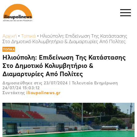
Αρχική
•
Τοπικά
•
Ηλιούπολη: Επιδείνωση Της Κατάστασης
Στο Δημοτικό Κολυμβητήριο & Διαμαρτυρίες Από Πολίτες
ΤΟΠΙΚΑ
Ηλιούπολη: Επιδείνωση Της Κατάστασης
Στο Δημοτικό Κολυμβητήριο &
Διαμαρτυρίες Από Πολίτες
Δημοσιεύθηκε στις
23/07/2024
|
Τελευταία Ενημέρωση
24/07/24 15:03:12
Συντάκτης
ilioupolinews.gr