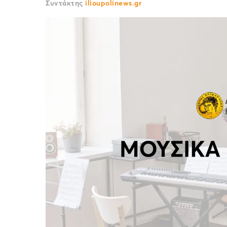
Συντάκτης
ilioupolinews.gr