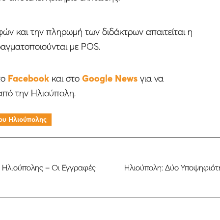
ών και την πληρωμή των διδάκτρων απαιτείται η
ραγματοποιούνται με POS.
το
Facebook
και στο
Google News
για να
από την Ηλιούπολη.
μου Ηλιούπολης
Σ Ηλιούπολης – Οι Εγγραφές
Ηλιούπολη: Δύο Υποψηφιότ