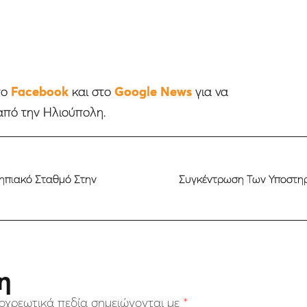
το
Facebook
και στο
Google News
για να
από την Ηλιούπολη.
νηπιακό Σταθμό Στην
Συγκέντρωση Των Υποστηρ
η
οχρεωτικά πεδία σημειώνονται με
*