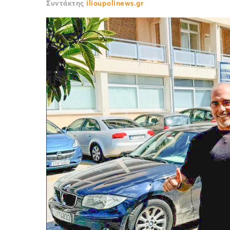
Συντάκτης
ilioupolinews.gr