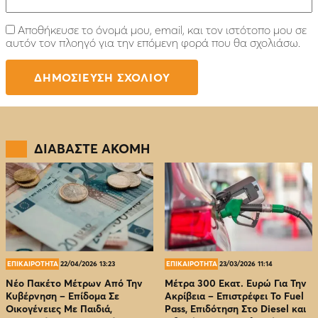
Αποθήκευσε το όνομά μου, email, και τον ιστότοπο μου σε
αυτόν τον πλοηγό για την επόμενη φορά που θα σχολιάσω.
ΔΙΑΒΑΣΤΕ ΑΚΟΜΗ
ΕΠΙΚΑΙΡΟΤΗΤΑ
22/04/2026 13:23
ΕΠΙΚΑΙΡΟΤΗΤΑ
23/03/2026 11:14
Νέο Πακέτο Μέτρων Από Την
Μέτρα 300 Εκατ. Ευρώ Για Την
Κυβέρνηση – Επίδομα Σε
Ακρίβεια – Επιστρέφει Το Fuel
Οικογένειες Με Παιδιά,
Pass, Επιδότηση Στο Diesel και