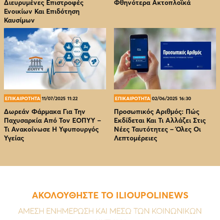
Διευρυμένες Επιστροφές
Φθηνότερα Ακτοπλοϊκά
Ενοικίων Και Επιδότηση
Καυσίμων
ΕΠΙΚΑΙΡΟΤΗΤΑ
11/07/2025 11:22
ΕΠΙΚΑΙΡΟΤΗΤΑ
02/06/2025 16:30
Δωρεάν Φάρμακα Για Την
Προσωπικός Αριθμός: Πώς
Παχυσαρκία Από Τον EOΠΥΥ –
Εκδίδεται Και Τι Αλλάζει Στις
Τι Ανακοίνωσε Η Υφυπουργός
Νέες Ταυτότητες – Όλες Οι
Υγείας
Λεπτομέρειες
ΑΚΟΛΟΥΘΗΣΤΕ ΤΟ ILIOUPOLINEWS
ΑΜΕΣΗ ΕΝΗΜΕΡΩΣΗ ΚΑΙ ΜΕΣΩ ΤΩΝ ΚΟΙΝΩΝΙΚΩΝ