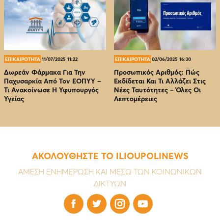
ΕΠΙΚΑΙΡΟΤΗΤΑ
11/07/2025 11:22
ΕΠΙΚΑΙΡΟΤΗΤΑ
02/06/2025 16:30
Δωρεάν Φάρμακα Για Την
Προσωπικός Αριθμός: Πώς
Παχυσαρκία Από Τον EOΠΥΥ –
Εκδίδεται Και Τι Αλλάζει Στις
Τι Ανακοίνωσε Η Υφυπουργός
Νέες Ταυτότητες – Όλες Οι
Υγείας
Λεπτομέρειες
ΑΚΟΛΟΥΘΗΣΤΕ ΤΟ ILIOUPOLINEWS
ΑΜΕΣΗ ΕΝΗΜΕΡΩΣΗ ΚΑΙ ΜΕΣΩ ΤΩΝ ΚΟΙΝΩΝΙΚΩΝ
ΔΙΚΤΥΩΝ



