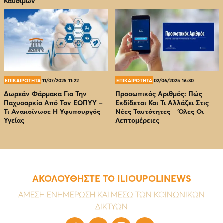
Καυσίμων
ΕΠΙΚΑΙΡΟΤΗΤΑ
11/07/2025 11:22
ΕΠΙΚΑΙΡΟΤΗΤΑ
02/06/2025 16:30
Δωρεάν Φάρμακα Για Την
Προσωπικός Αριθμός: Πώς
Παχυσαρκία Από Τον EOΠΥΥ –
Εκδίδεται Και Τι Αλλάζει Στις
Τι Ανακοίνωσε Η Υφυπουργός
Νέες Ταυτότητες – Όλες Οι
Υγείας
Λεπτομέρειες
ΑΚΟΛΟΥΘΗΣΤΕ ΤΟ ILIOUPOLINEWS
ΑΜΕΣΗ ΕΝΗΜΕΡΩΣΗ ΚΑΙ ΜΕΣΩ ΤΩΝ ΚΟΙΝΩΝΙΚΩΝ
ΔΙΚΤΥΩΝ