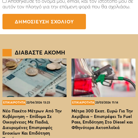
Αποθήκευσε το όνομά μου, email, και τον ιστότοπο μου σε
αυτόν τον πλοηγό για την επόμενη φορά που θα σχολιάσω.
ΔΙΑΒΑΣΤΕ ΑΚΟΜΗ
ΕΠΙΚΑΙΡΟΤΗΤΑ
22/04/2026 13:23
ΕΠΙΚΑΙΡΟΤΗΤΑ
23/03/2026 11:14
Νέο Πακέτο Μέτρων Από Την
Μέτρα 300 Εκατ. Ευρώ Για Την
Κυβέρνηση – Επίδομα Σε
Ακρίβεια – Επιστρέφει Το Fuel
Οικογένειες Με Παιδιά,
Pass, Επιδότηση Στο Diesel και
Διευρυμένες Επιστροφές
Φθηνότερα Ακτοπλοϊκά
Ενοικίων Και Επιδότηση