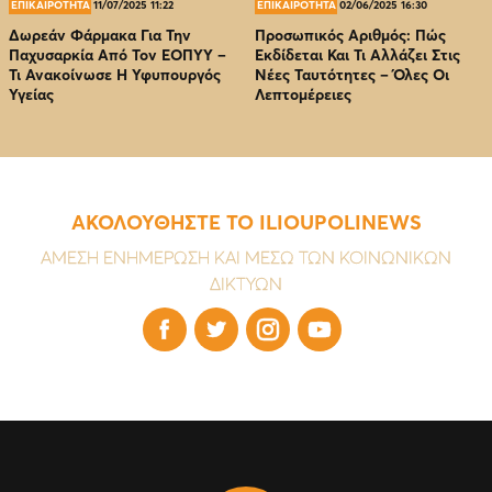
ΕΠΙΚΑΙΡΟΤΗΤΑ
11/07/2025 11:22
ΕΠΙΚΑΙΡΟΤΗΤΑ
02/06/2025 16:30
Δωρεάν Φάρμακα Για Την
Προσωπικός Αριθμός: Πώς
Παχυσαρκία Από Τον EOΠΥΥ –
Εκδίδεται Και Τι Αλλάζει Στις
Τι Ανακοίνωσε Η Υφυπουργός
Νέες Ταυτότητες – Όλες Οι
Υγείας
Λεπτομέρειες
ΑΚΟΛΟΥΘΗΣΤΕ ΤΟ ILIOUPOLINEWS
ΑΜΕΣΗ ΕΝΗΜΕΡΩΣΗ ΚΑΙ ΜΕΣΩ ΤΩΝ ΚΟΙΝΩΝΙΚΩΝ
ΔΙΚΤΥΩΝ



