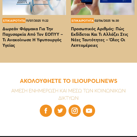
ΕΠΙΚΑΙΡΟΤΗΤΑ
11/07/2025 11:22
ΕΠΙΚΑΙΡΟΤΗΤΑ
02/06/2025 16:30
Δωρεάν Φάρμακα Για Την
Προσωπικός Αριθμός: Πώς
Παχυσαρκία Από Τον EOΠΥΥ –
Εκδίδεται Και Τι Αλλάζει Στις
Τι Ανακοίνωσε Η Υφυπουργός
Νέες Ταυτότητες – Όλες Οι
Υγείας
Λεπτομέρειες
ΑΚΟΛΟΥΘΗΣΤΕ ΤΟ ILIOUPOLINEWS
ΑΜΕΣΗ ΕΝΗΜΕΡΩΣΗ ΚΑΙ ΜΕΣΩ ΤΩΝ ΚΟΙΝΩΝΙΚΩΝ
ΔΙΚΤΥΩΝ



