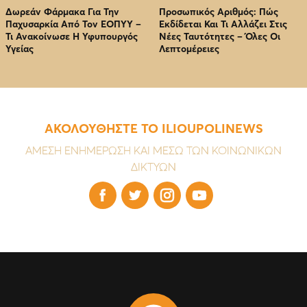
Δωρεάν Φάρμακα Για Την
Προσωπικός Αριθμός: Πώς
Παχυσαρκία Από Τον EOΠΥΥ –
Εκδίδεται Και Τι Αλλάζει Στις
Τι Ανακοίνωσε Η Υφυπουργός
Νέες Ταυτότητες – Όλες Οι
Υγείας
Λεπτομέρειες
ΑΚΟΛΟΥΘΗΣΤΕ ΤΟ ILIOUPOLINEWS
ΑΜΕΣΗ ΕΝΗΜΕΡΩΣΗ ΚΑΙ ΜΕΣΩ ΤΩΝ ΚΟΙΝΩΝΙΚΩΝ
ΔΙΚΤΥΩΝ



