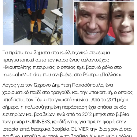
Τα πρώτα του βήματα στο καλλιτεχνικό στερέωμα
πραγματοποιεί αυτό τον καιρό ένας ταλαντούχος
Ηλιουπολίτης πιτσιρικάς, ο οποίος έχει βασικό ρόλο στο
musical «Μatilda» που ανεβαίνει στο θέατρο «Παλλάς».
Λόγος για τον 12χρονο Δημήτρη Παπαδόπουλο, ένα
χαρισματικό παιδί στο τραγούδι και την υποκριτική, ο οποίος
υποδύεται τον Τόμυ στο γνωστό musical. Από το 2011 μέχρι
σήμερα, η πολυσυζητημένη παράσταση έχει σπάσει ρεκόρ
εισιτηρίων και βραβείων, ενώ από το 2012 μπήκε στο βιβλίο
των ρεκόρ GUIΝNESS, κερδίζοντας για πρώτη φορά στην
ιστορία επτά θεατρικά βραβεία OLIVIER την ίδια χρονιά στο
Λονδίνο, μεταξύ των οποίων το βραβείο Α’ γυναικείου ρόλου,