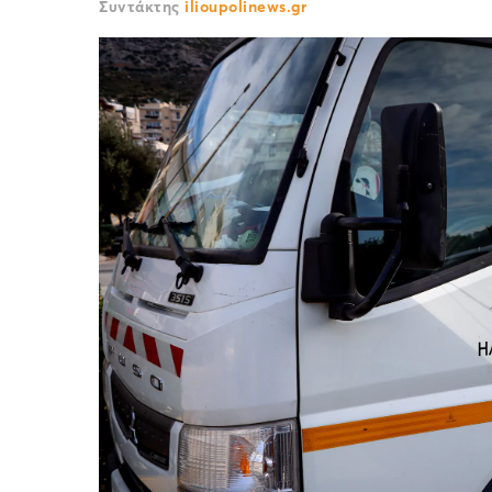
Συντάκτης
ilioupolinews.gr