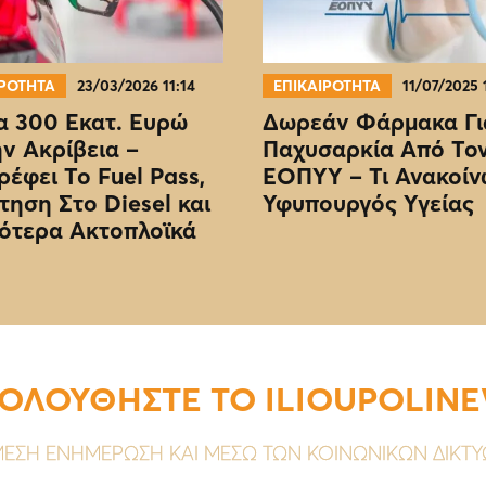
ΙΡΟΤΗΤΑ
23/03/2026 11:14
ΕΠΙΚΑΙΡΟΤΗΤΑ
11/07/2025 
 300 Εκατ. Ευρώ
Δωρεάν Φάρμακα Γι
ην Ακρίβεια –
Παχυσαρκία Από Το
ρέφει Το Fuel Pass,
EOΠΥΥ – Τι Ανακοίν
τηση Στο Diesel και
Υφυπουργός Υγείας
ότερα Ακτοπλοϊκά
ΟΛΟΥΘΗΣΤΕ ΤΟ ILIOUPOLIN
ΕΣΗ ΕΝΗΜΕΡΩΣΗ ΚΑΙ ΜΕΣΩ ΤΩΝ ΚΟΙΝΩΝΙΚΩΝ ΔΙΚΤ