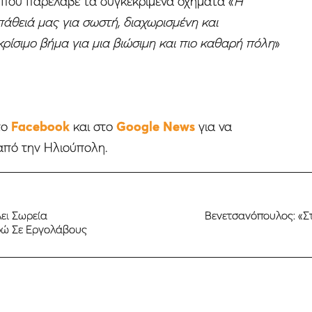
που παρέλαβε τα συγκεκριμένα οχήματα «
Η
άθειά μας για σωστή, διαχωρισμένη και
ρίσιμο βήμα για μια βιώσιμη και πιο καθαρή πόλη
»
το
Facebook
και στο
Google News
για να
από την Ηλιούπολη.
ει Σωρεία
Βενετσανόπουλος: «Σ
υρώ Σε Εργολάβους