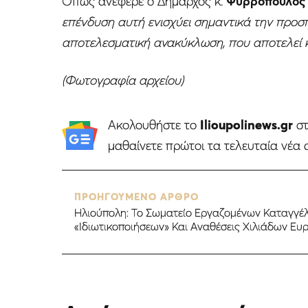
Όπως ανέφερε ο Δήμαρχος κ.
Ψυρρόπουλος
επένδυση αυτή ενισχύει σημαντικά την προσπ
αποτελεσματική ανακύκλωση, που αποτελεί κ
(Φωτογραφία αρχείου)
Ακολουθήστε το
Ilioupolinews.gr
σ
μαθαίνετε πρώτοι τα τελευταία νέα 
ΠΡΟΗΓΟΥΜΕΝΟ ΑΡΘΡΟ
Ηλιούπολη: Το Σωματείο Εργαζομένων Καταγγέλ
«Ιδιωτικοποιήσεων» Και Αναθέσεις Χιλιάδων Ε