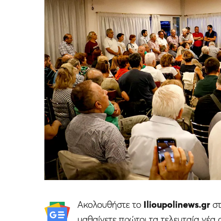
Ακολουθήστε το
Ilioupolinews.gr
σ
μαθαίνετε πρώτοι τα τελευταία νέα 