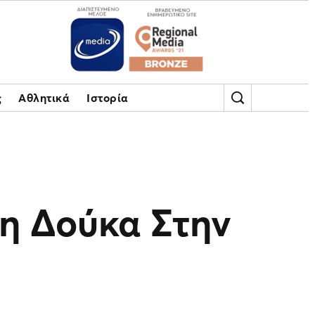
ς
Αθλητικά
Ιστορία
η Δούκα Στην