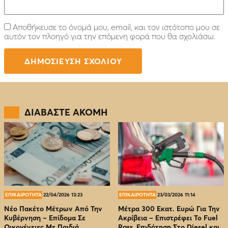
Αποθήκευσε το όνομά μου, email, και τον ιστότοπο μου σε
αυτόν τον πλοηγό για την επόμενη φορά που θα σχολιάσω.
ΔΙΑΒΑΣΤΕ ΑΚΟΜΗ
ΕΠΙΚΑΙΡΟΤΗΤΑ
22/04/2026 13:23
ΕΠΙΚΑΙΡΟΤΗΤΑ
23/03/2026 11:14
Νέο Πακέτο Μέτρων Από Την
Μέτρα 300 Εκατ. Ευρώ Για Την
Κυβέρνηση – Επίδομα Σε
Ακρίβεια – Επιστρέφει Το Fuel
Οικογένειες Με Παιδιά,
Pass, Επιδότηση Στο Diesel και