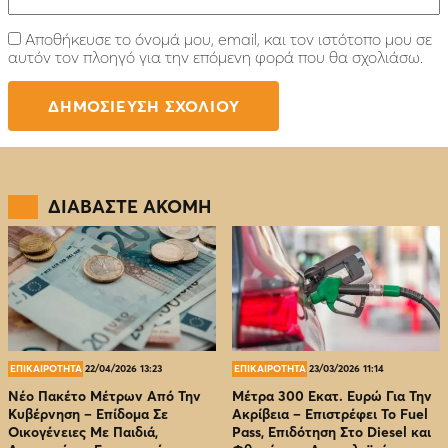
Αποθήκευσε το όνομά μου, email, και τον ιστότοπο μου σε
αυτόν τον πλοηγό για την επόμενη φορά που θα σχολιάσω.
ΔΙΑΒΑΣΤΕ ΑΚΟΜΗ
ΕΠΙΚΑΙΡΟΤΗΤΑ
22/04/2026 13:23
ΕΠΙΚΑΙΡΟΤΗΤΑ
23/03/2026 11:14
Νέο Πακέτο Μέτρων Από Την
Μέτρα 300 Εκατ. Ευρώ Για Την
Κυβέρνηση – Επίδομα Σε
Ακρίβεια – Επιστρέφει Το Fuel
Οικογένειες Με Παιδιά,
Pass, Επιδότηση Στο Diesel και