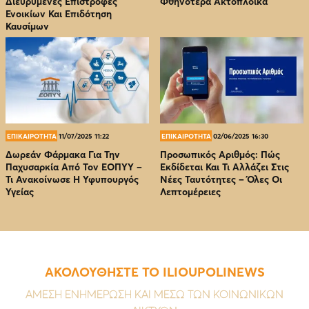
Διευρυμένες Επιστροφές
Φθηνότερα Ακτοπλοϊκά
Ενοικίων Και Επιδότηση
Καυσίμων
ΕΠΙΚΑΙΡΟΤΗΤΑ
11/07/2025 11:22
ΕΠΙΚΑΙΡΟΤΗΤΑ
02/06/2025 16:30
Δωρεάν Φάρμακα Για Την
Προσωπικός Αριθμός: Πώς
Παχυσαρκία Από Τον EOΠΥΥ –
Εκδίδεται Και Τι Αλλάζει Στις
Τι Ανακοίνωσε Η Υφυπουργός
Νέες Ταυτότητες – Όλες Οι
Υγείας
Λεπτομέρειες
ΑΚΟΛΟΥΘΗΣΤΕ ΤΟ ILIOUPOLINEWS
ΑΜΕΣΗ ΕΝΗΜΕΡΩΣΗ ΚΑΙ ΜΕΣΩ ΤΩΝ ΚΟΙΝΩΝΙΚΩΝ