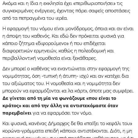
Ακόμα και η ίδια η εκκλησία έχει «περιθωριοποιήσει» τις
συγκεκριμένες ενέργειες, έχοντας πάρει σαφείς αποστάσεις
από τα πεπραγμένα του ιερέα.
Η εφαρμογή του νόμου είναι μονόδρομος, όποια και αν είναι
η άποψη του καθενός. Και εδώ δεν πρόκειται φυσικά για
κάποιο ζήτημα «διφορούμενο» ή που επιδέχεται
διαφορετικών ερμηνειών, καθώς η πολεοδομική και
περιβαλλοντική νομοθεσία είναι ξεκάθαρες.
Δεν μπορεί ο καθένας να εναντιώνεται στην εφαρμογή της
νομιμότητας, όση -τυπική ή άτυπη- ισχύ και αν κατέχει δια
του αξιώματος του. Η νομοθεσία και η νομιμότητα δεν
μπορούν να εφαρμόζονται «α λα κάρτ», όποτε μας συμφέρει.
Δε γίνεται από τη μία να φωνάζουμε «που είναι το
κράτος» και από την άλλη να αντιστεκόμαστε όταν
παρεμβαίνει
για να εφαρμόσει τον νόμο.
Και φυσικά, κανένας Δήμαρχος δε θα «παίξει το κεφάλι του»
κορώνα-γράμματα επειδή κάποιοι αντιστέκονται. Διότι, η μη
εφαρμογή του νόμου συνιστά παράβαση καθήκοντος, με ό,τι