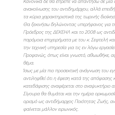
Κανονικά δε θα έπρεπε να απαντήσω σε μία 
ανακοίνωσης του αντιδημάρχου, αλλά επειδή
τα κύρια χαρακτηριστικά της τωρινής διοίκη
Θα ξεκινήσω δηλώνοντας υπερήφανος για τη
Πρόεδρος της ΔΕΚΕΗΛ και το 2008 ως αντιδήμ
π
αρόμοια επιχειρήματα με του κ. Σεφτελή κα
την τεχνική υπηρεσία για τις εν λόγω εργασί
Προφανώς, όπως είναι γνωστό, αθωωθήκε, α
θέμα.
Ίσως με μία πιο προσεκτική ανάγνωση του ε
αντιληφθεί ότι η έφεση κατά της απόφασης κ
κατεδάφισης αναφέρεται στο αναψυκτήριο από
Σίγουρα θα θυμάται και την ημέρα ορκωμοσίας
ορισμό ως αντιδήμαρχος Ποιότητας Ζωής, αν 
φαίνεται μάλλον ειρωνικός.