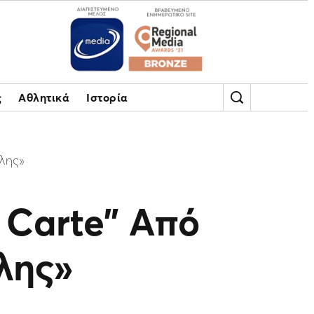
ς
Αθλητικά
Ιστορία
λης»
 Carte” Από
λης»