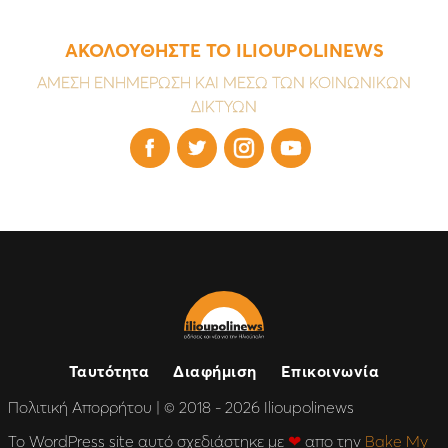
ΑΚΟΛΟΥΘΗΣΤΕ ΤΟ ILIOUPOLINEWS
ΑΜΕΣΗ ΕΝΗΜΕΡΩΣΗ ΚΑΙ ΜΕΣΩ ΤΩΝ ΚΟΙΝΩΝΙΚΩΝ
ΔΙΚΤΥΩΝ




Ταυτότητα
Διαφήμιση
Επικοινωνία
Πολιτική Απορρήτου
| © 2018 - 2026 Ilioupolinews
Το WordPress site αυτό σχεδιάστηκε με
❤
απο την
Bake My