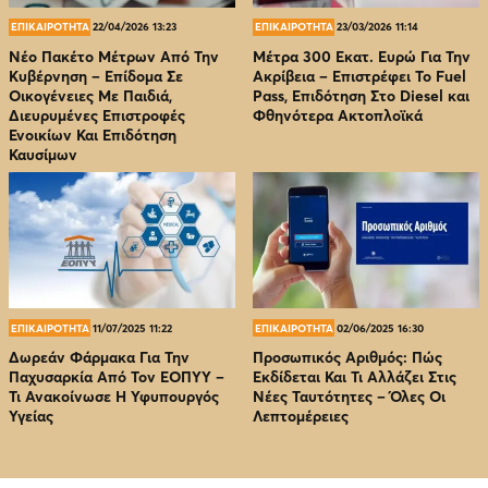
ΕΠΙΚΑΙΡΟΤΗΤΑ
22/04/2026 13:23
ΕΠΙΚΑΙΡΟΤΗΤΑ
23/03/2026 11:14
Νέο Πακέτο Μέτρων Από Την
Μέτρα 300 Εκατ. Ευρώ Για Την
Κυβέρνηση – Επίδομα Σε
Ακρίβεια – Επιστρέφει Το Fuel
Οικογένειες Με Παιδιά,
Pass, Επιδότηση Στο Diesel και
Διευρυμένες Επιστροφές
Φθηνότερα Ακτοπλοϊκά
Ενοικίων Και Επιδότηση
Καυσίμων
ΕΠΙΚΑΙΡΟΤΗΤΑ
11/07/2025 11:22
ΕΠΙΚΑΙΡΟΤΗΤΑ
02/06/2025 16:30
Δωρεάν Φάρμακα Για Την
Προσωπικός Αριθμός: Πώς
Παχυσαρκία Από Τον EOΠΥΥ –
Εκδίδεται Και Τι Αλλάζει Στις
Τι Ανακοίνωσε Η Υφυπουργός
Νέες Ταυτότητες – Όλες Οι
Υγείας
Λεπτομέρειες