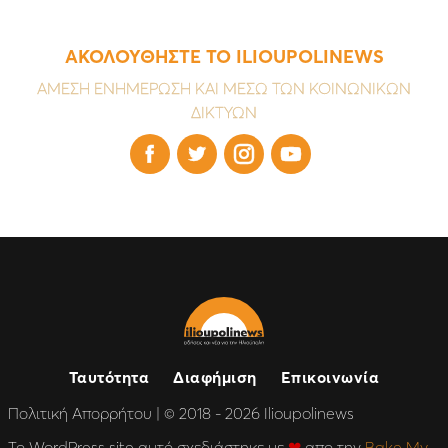
ΑΚΟΛΟΥΘΗΣΤΕ ΤΟ ILIOUPOLINEWS
ΑΜΕΣΗ ΕΝΗΜΕΡΩΣΗ ΚΑΙ ΜΕΣΩ ΤΩΝ ΚΟΙΝΩΝΙΚΩΝ
ΔΙΚΤΥΩΝ




Ταυτότητα
Διαφήμιση
Επικοινωνία
Πολιτική Απορρήτου
| © 2018 - 2026 Ilioupolinews
Το WordPress site αυτό σχεδιάστηκε με
❤
απο την
Bake My