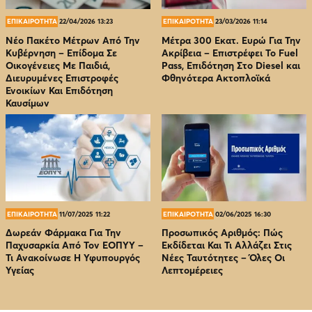
ΕΠΙΚΑΙΡΟΤΗΤΑ
22/04/2026 13:23
ΕΠΙΚΑΙΡΟΤΗΤΑ
23/03/2026 11:14
Νέο Πακέτο Μέτρων Από Την
Μέτρα 300 Εκατ. Ευρώ Για Την
Κυβέρνηση – Επίδομα Σε
Ακρίβεια – Επιστρέφει Το Fuel
Οικογένειες Με Παιδιά,
Pass, Επιδότηση Στο Diesel και
Διευρυμένες Επιστροφές
Φθηνότερα Ακτοπλοϊκά
Ενοικίων Και Επιδότηση
Καυσίμων
ΕΠΙΚΑΙΡΟΤΗΤΑ
11/07/2025 11:22
ΕΠΙΚΑΙΡΟΤΗΤΑ
02/06/2025 16:30
Δωρεάν Φάρμακα Για Την
Προσωπικός Αριθμός: Πώς
Παχυσαρκία Από Τον EOΠΥΥ –
Εκδίδεται Και Τι Αλλάζει Στις
Τι Ανακοίνωσε Η Υφυπουργός
Νέες Ταυτότητες – Όλες Οι
Υγείας
Λεπτομέρειες