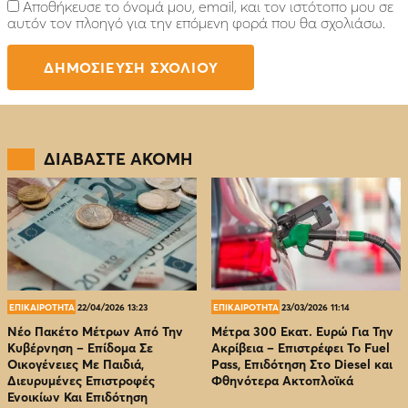
Αποθήκευσε το όνομά μου, email, και τον ιστότοπο μου σε
αυτόν τον πλοηγό για την επόμενη φορά που θα σχολιάσω.
ΔΙΑΒΑΣΤΕ ΑΚΟΜΗ
ΕΠΙΚΑΙΡΟΤΗΤΑ
22/04/2026 13:23
ΕΠΙΚΑΙΡΟΤΗΤΑ
23/03/2026 11:14
Νέο Πακέτο Μέτρων Από Την
Μέτρα 300 Εκατ. Ευρώ Για Την
Κυβέρνηση – Επίδομα Σε
Ακρίβεια – Επιστρέφει Το Fuel
Οικογένειες Με Παιδιά,
Pass, Επιδότηση Στο Diesel και
Διευρυμένες Επιστροφές
Φθηνότερα Ακτοπλοϊκά
Ενοικίων Και Επιδότηση