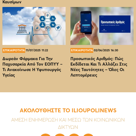
Καυσίμων
ΕΠΙΚΑΙΡΟΤΗΤΑ
11/07/2025 11:22
ΕΠΙΚΑΙΡΟΤΗΤΑ
02/06/2025 16:30
Δωρεάν Φάρμακα Για Την
Προσωπικός Αριθμός: Πώς
Παχυσαρκία Από Τον EOΠΥΥ –
Εκδίδεται Και Τι Αλλάζει Στις
Τι Ανακοίνωσε Η Υφυπουργός
Νέες Ταυτότητες – Όλες Οι
Υγείας
Λεπτομέρειες
ΑΚΟΛΟΥΘΗΣΤΕ ΤΟ ILIOUPOLINEWS
ΑΜΕΣΗ ΕΝΗΜΕΡΩΣΗ ΚΑΙ ΜΕΣΩ ΤΩΝ ΚΟΙΝΩΝΙΚΩΝ
ΔΙΚΤΥΩΝ