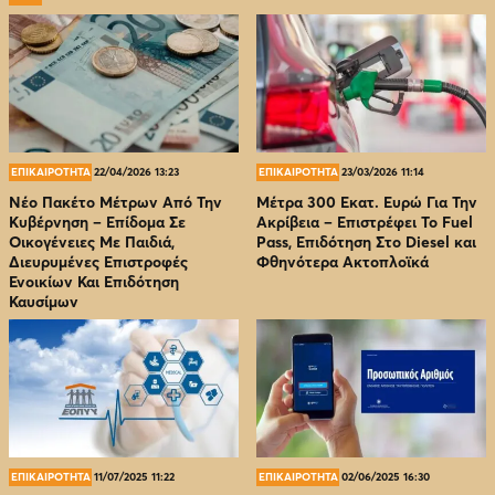
ΕΠΙΚΑΙΡΟΤΗΤΑ
22/04/2026 13:23
ΕΠΙΚΑΙΡΟΤΗΤΑ
23/03/2026 11:14
Νέο Πακέτο Μέτρων Από Την
Μέτρα 300 Εκατ. Ευρώ Για Την
Κυβέρνηση – Επίδομα Σε
Ακρίβεια – Επιστρέφει Το Fuel
Οικογένειες Με Παιδιά,
Pass, Επιδότηση Στο Diesel και
Διευρυμένες Επιστροφές
Φθηνότερα Ακτοπλοϊκά
Ενοικίων Και Επιδότηση
Καυσίμων
ΕΠΙΚΑΙΡΟΤΗΤΑ
11/07/2025 11:22
ΕΠΙΚΑΙΡΟΤΗΤΑ
02/06/2025 16:30