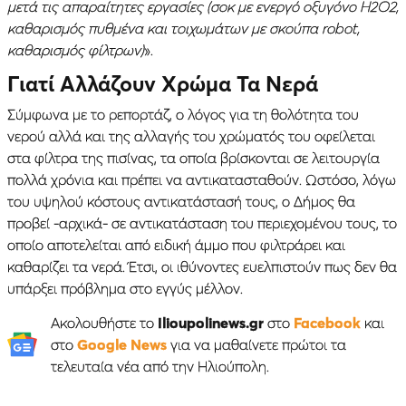
μετά τις απαραίτητες εργασίες (σοκ με ενεργό οξυγόνο Η2Ο2,
καθαρισμός πυθμένα και τοιχωμάτων με σκούπα robot,
καθαρισμός φίλτρων)
».
Γιατί Αλλάζουν Χρώμα Τα Νερά
Σύμφωνα με το ρεπορτάζ, ο λόγος για τη θολότητα του
νερού αλλά και της αλλαγής του χρώματός του οφείλεται
στα φίλτρα της πισίνας, τα οποία βρίσκονται σε λειτουργία
πολλά χρόνια και πρέπει να αντικατασταθούν. Ωστόσο, λόγω
του υψηλού κόστους αντικατάστασή τους, ο Δήμος θα
προβεί -αρχικά- σε αντικατάσταση του περιεχομένου τους, το
οποίο αποτελείται από ειδική άμμο που φιλτράρει και
καθαρίζει τα νερά. Έτσι, οι ιθύνοντες ευελπιστούν πως δεν θα
υπάρξει πρόβλημα στο εγγύς μέλλον.
Ακολουθήστε το
Ilioupolinews.gr
στο
Facebook
και
στο
Google News
για να μαθαίνετε πρώτοι τα
τελευταία νέα από την Ηλιούπολη.