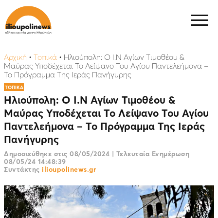
Αρχική
•
Τοπικά
•
Ηλιούπολη: Ο Ι.Ν Αγίων Τιμοθέου &
Μαύρας Υποδέχεται Το Λείψανο Του Αγίου Παντελεήμονα –
Το Πρόγραμμα Της Ιεράς Πανήγυρης
ΤΟΠΙΚΑ
Ηλιούπολη: Ο Ι.Ν Αγίων Τιμοθέου &
Μαύρας Υποδέχεται Το Λείψανο Του Αγίου
Παντελεήμονα – Το Πρόγραμμα Της Ιεράς
Πανήγυρης
Δημοσιεύθηκε στις
08/05/2024
|
Τελευταία Ενημέρωση
08/05/24 14:48:39
Συντάκτης
ilioupolinews.gr