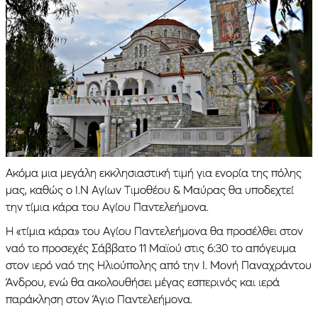
Ακόμα μια μεγάλη εκκλησιαστική τιμή για ενορία της πόλης
μας, καθώς ο Ι.Ν Αγίων Τιμοθέου & Μαύρας θα υποδεχτεί
την τίμια κάρα του Αγίου Παντελεήμονα.
Η «τίμια κάρα» του Αγίου Παντελεήμονα θα προσέλθει στον
ναό το προσεχές Σάββατο 11 Μαϊού στις 6:30 το απόγευμα
στον ιερό ναό της Ηλιούπολης από την Ι. Μονή Παναχράντου
Άνδρου, ενώ θα ακολουθήσει μέγας εσπερινός και ιερά
παράκληση στον Άγιο Παντελεήμονα.