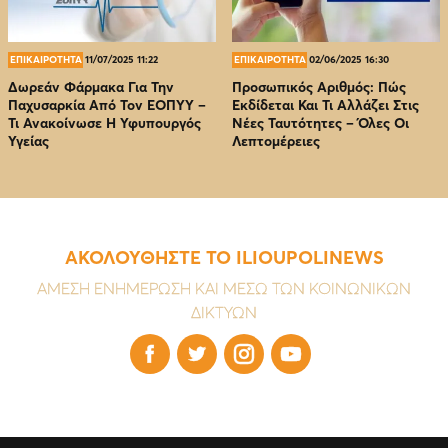
ΕΠΙΚΑΙΡΟΤΗΤΑ
11/07/2025 11:22
ΕΠΙΚΑΙΡΟΤΗΤΑ
02/06/2025 16:30
Δωρεάν Φάρμακα Για Την
Προσωπικός Αριθμός: Πώς
Παχυσαρκία Από Τον EOΠΥΥ –
Εκδίδεται Και Τι Αλλάζει Στις
Τι Ανακοίνωσε Η Υφυπουργός
Νέες Ταυτότητες – Όλες Οι
Υγείας
Λεπτομέρειες
ΑΚΟΛΟΥΘΗΣΤΕ ΤΟ ILIOUPOLINEWS
ΑΜΕΣΗ ΕΝΗΜΕΡΩΣΗ ΚΑΙ ΜΕΣΩ ΤΩΝ ΚΟΙΝΩΝΙΚΩΝ
ΔΙΚΤΥΩΝ



